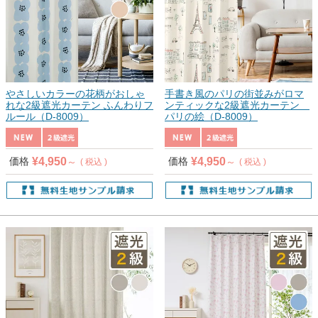
やさしいカラーの花柄がおしゃ
手書き風のパリの街並みがロマ
れな2級遮光カーテン ふんわりフ
ンティックな2級遮光カーテン
ルール（D-8009）
パリの絵（D-8009）
¥
4,950
¥
4,950
価格
価格
税込
税込