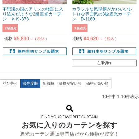
不思議の国のアリスの物語に入
カラフルな気球柄がかわいいレ
り込んだような2級遮光カーテ
トロな雰囲気の3級遮光カーテ
ン ＫＫ-373
ン D-1180
¥
5,830
¥
4,620
価格
価格
税込
税込
在庫切れ
優先度順
新着順
価格が安い順
価格が高い順
並び替え
10
件中
1
-
10
件表示
お気に入りのカーテンを探す
遮光カーテン通販専門店だから種類が豊富！