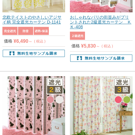
北欧テイストのやさしいアジサ
おしゃれなパリの街並みがプリ
イ柄 完全遮光カーテン D-1141
ントされた2級遮光カーテン Ｋ
Ｋ-408
¥
6,490
価格
税込
¥
5,830
価格
税込