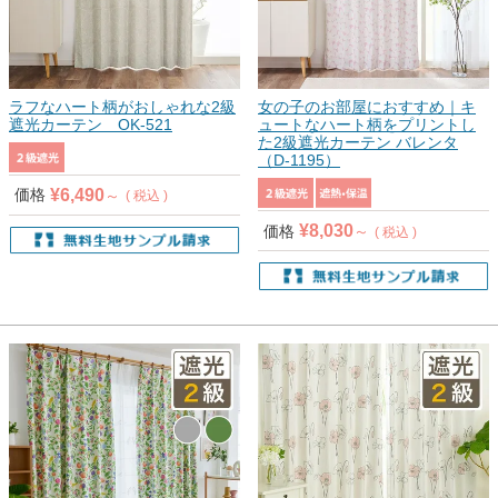
ラフなハート柄がおしゃれな2級
女の子のお部屋におすすめ｜キ
遮光カーテン OK-521
ュートなハート柄をプリントし
た2級遮光カーテン バレンタ
（D-1195）
¥
6,490
価格
税込
¥
8,030
価格
税込