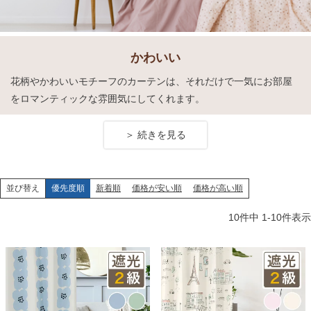
かわいい
花柄やかわいいモチーフのカーテンは、それだけで一気にお部屋
をロマンティックな雰囲気にしてくれます。
優先度順
新着順
価格が安い順
価格が高い順
並び替え
10
件中
1
-
10
件表示