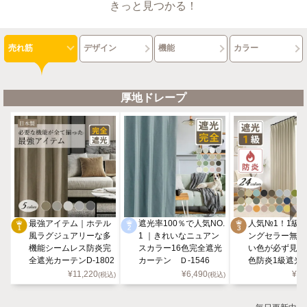
きっと見つかる！
売れ筋
デザイン
機能
カラー
厚地ドレープ
人気№1！1級
最強アイテム｜ホテル
遮光率100％で人気NO.
ングセラー無地
風ラグジュアリーな多
1 ｜きれいなニュアン
い色が必ず見つ
機能シームレス防炎完
スカラー16色完全遮光
色防炎1級遮光
全遮光カーテンD-1802
カーテン Ｄ-1546
ン D-113
5色
¥
5,
¥
11,220
¥
6,490
(税込)
(税込)