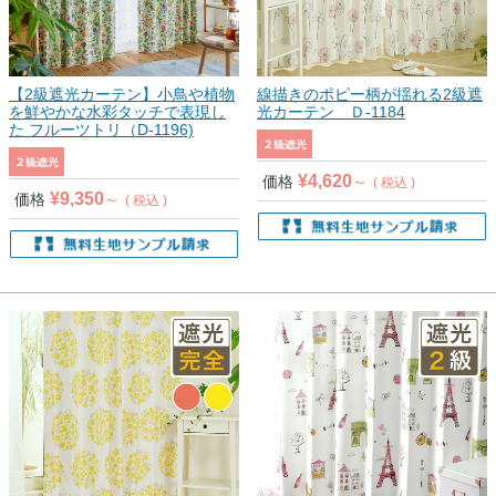
【2級遮光カーテン】小鳥や植物
線描きのポピー柄が揺れる2級遮
を鮮やかな水彩タッチで表現し
光カーテン Ｄ-1184
た フルーツトリ（D-1196)
¥
4,620
価格
税込
¥
9,350
価格
税込