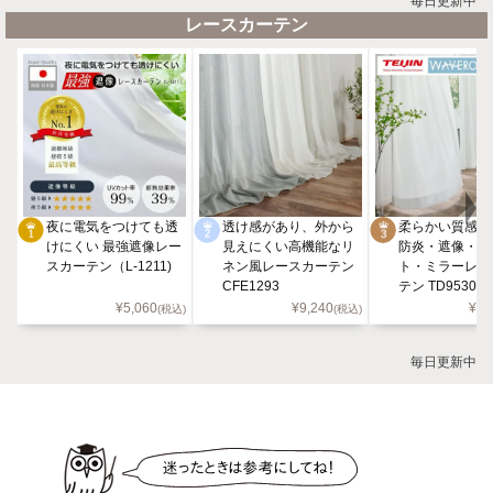
毎日更新中
レースカーテン
夜に電気をつけても透
透け感があり、外から
柔らかい質感が
けにくい 最強遮像レー
見えにくい高機能なリ
防炎・遮像・U
スカーテン（L-1211)
ネン風レースカーテン
ト・ミラーレー
CFE1293
テン TD9530
¥
5,060
¥
9,240
¥
5,
(税込)
(税込)
毎日更新中