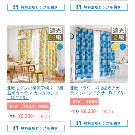
北欧モダンの幾何学柄 2・3級
北欧フラワー柄 2級遮光カー
遮光カーテン カシュカシュ
テン シロツメクサ（D-1196）
（D-1196）
¥
9,350
価格
税込
¥
9,350
価格
税込