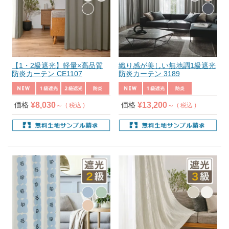
【1・2級遮光】軽量×高品質
織り感が美しい無地調1級遮光
防炎カーテン CE1107
防炎カーテン 3189
¥
8,030
¥
13,200
価格
価格
税込
税込