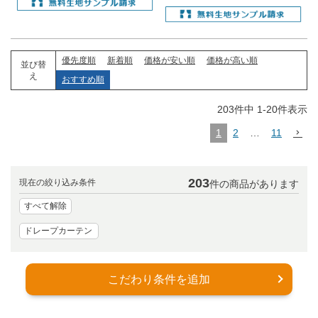
優先度順
新着順
価格が安い順
価格が高い順
並び替
え
おすすめ順
203
件中
1
-
20
件表示
1
2
…
11
203
現在の絞り込み条件
件の商品があります
すべて解除
ドレープカーテン
こだわり条件を追加