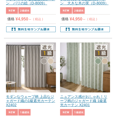
ン パリの絵（D-8009）
ン 大きな木の実（D-8009）
¥
4,950
¥
4,950
価格
価格
税込
税込
モダンなウェーブ柄 上品なジ
ニュアンス感がおしゃれ！リ
ャガード織の1級遮光カーテン
ーフ柄のジャガード織 1級遮
X2402
光カーテン X2401