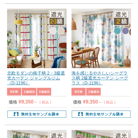
北欧モダンの格子柄 2・3級遮
海を感じるやさしいシーグラ
光カーテン ジャングルジム
ス柄 2級遮光カーテン シーグ
（D-1196）
ラス（D-1196）
¥
9,350
¥
9,350
価格
価格
税込
税込