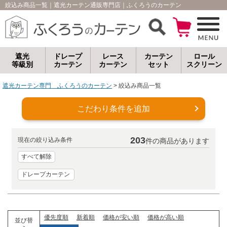
絞込み商品一覧
｜遮光カーテン通販専門店｜ふくろうのカーテン
遮光
ドレープ
レース
カーテン
ロール
等級別
カーテン
カーテン
セット
スクリーン
遮光カーテン専門 ふくろうのカーテン
絞込み商品一覧
こだわり条件を追加
203
現在の絞り込み条件
件の商品があります
すべて解除
ドレープカーテン
優先度順
新着順
価格が安い順
価格が高い順
並び替