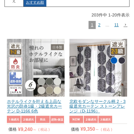
え
おすすめ順
203
件中
1
-
20
件表示
1
2
…
11
ホテルライクを叶える上品な
北欧モダンなサークル柄 2・3
光沢の防炎1級・2級遮光カー
級遮光カーテン ストーンアレ
テン D-1166 6色
ンジ（D-1196）
¥
9,350
¥
9,240
価格
価格
税込
税込