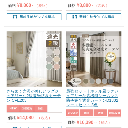
¥
8,800
¥
8,800
価格
価格
税込
税込
きらめく光沢が美しいラグジ
最強セット｜ホテル風ラグジ
ュアリーな2級遮光防炎カーテ
ュアリーな多機能シームレス
ン CFE203
防炎完全遮光カーテンD1802
レースセット 5色
¥
14,080
価格
税込
¥
16,390
価格
税込