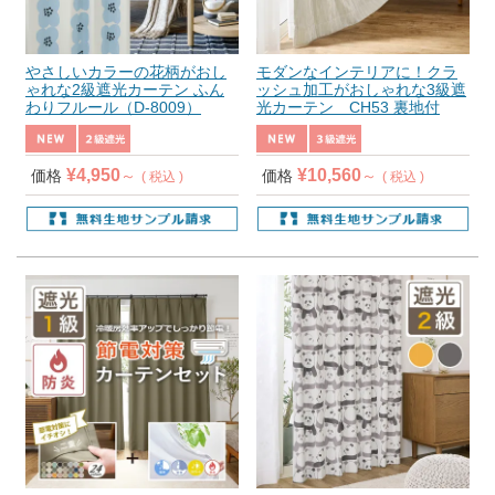
やさしいカラーの花柄がおし
モダンなインテリアに！クラ
ゃれな2級遮光カーテン ふん
ッシュ加工がおしゃれな3級遮
わりフルール（D-8009）
光カーテン CH53 裏地付
¥
4,950
¥
10,560
価格
価格
税込
税込