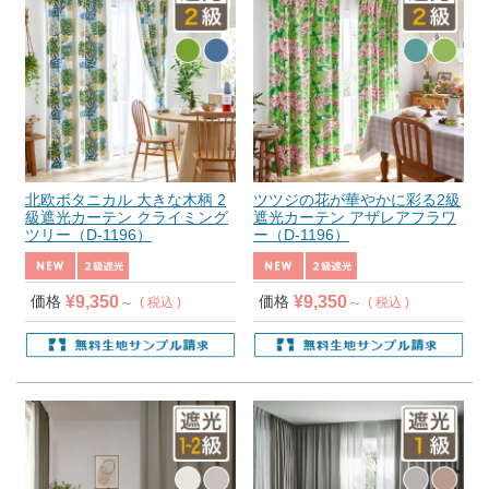
北欧ボタニカル 大きな木柄 2
ツツジの花が華やかに彩る2級
級遮光カーテン クライミング
遮光カーテン アザレアフラワ
ツリー（D-1196）
ー（D-1196）
¥
9,350
¥
9,350
価格
価格
税込
税込