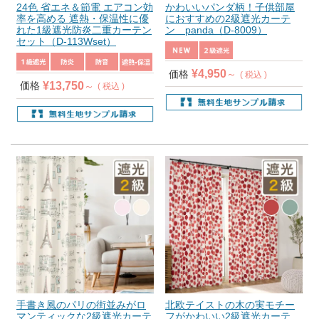
24色 省エネ＆節電 エアコン効
かわいいパンダ柄！子供部屋
率を高める 遮熱・保温性に優
におすすめの2級遮光カーテ
れた1級遮光防炎二重カーテン
ン panda（D-8009）
セット（D-113Wset）
¥
4,950
価格
税込
¥
13,750
価格
税込
手書き風のパリの街並みがロ
北欧テイストの木の実モチー
マンティックな2級遮光カーテ
フがかわいい2級遮光カーテ