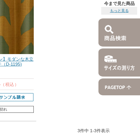
今まで見た商品
もっと見る
ン】モダンな木立
D-1195)
税込
切れ
3
件中
1
-
3
件表示