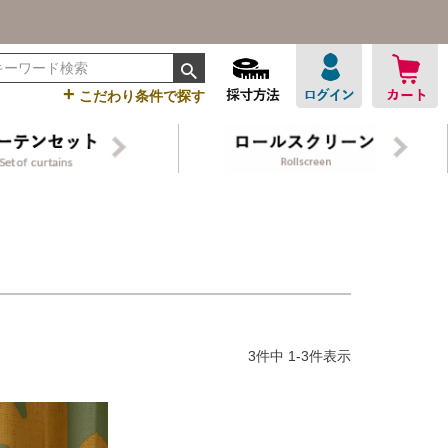
+
こだわり条件で探す
ン
3
件中
1
-
3
件表示