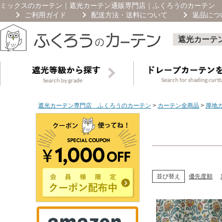
ミックスのカーテン｜遮光カーテン通販専門店｜ふくろうのカーテン
ご利用ガイド
配送方法・送料について
返品につ
遮光カーテ
遮光カーテン専門店 ふくろうのカーテン
カーテン全商品
厚地
優先度順
並び替え