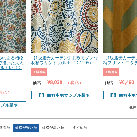
みのある植物
【1級遮光カーテン】北欧モダンな
【1級遮光カーテ
で描いた大人
花柄プリント カルナ（D-1195)
柄プリント コダチ（
ルトレ（D-
¥
8,030
¥
6,490
価格
税込
価格
税込
在庫
新着順
価格が安い順
価格が高い順
おすすめ順