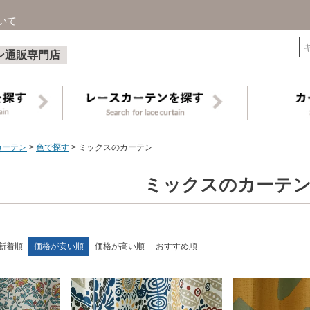
いて
検索
ン通販専門店
カーテン
色で探す
ミックスのカーテン
ミックスのカーテ
新着順
価格が安い順
価格が高い順
おすすめ順