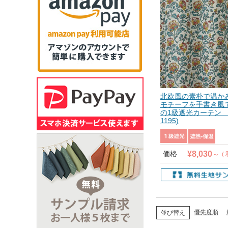
北欧風の素朴で温か
モチーフを手書き風
の1級遮光カーテン 
1195)
¥
8,030
価格
優先度順
並び替え