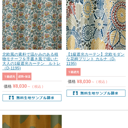
北欧風の素朴で温かみのある植
【1級遮光カーテン】北欧モダン
物モチーフを手書き風で描いた
な花柄プリント カルナ（D-
大人の1級遮光カーテン ルトレ
1195)
（D-1195)
¥
8,030
価格
税込
¥
8,030
価格
税込