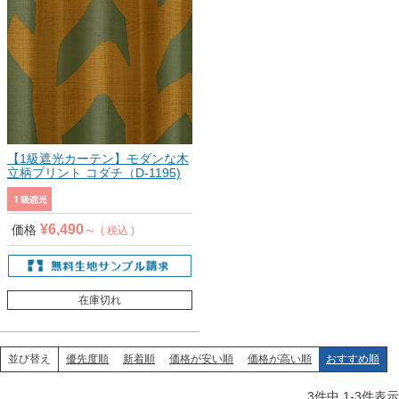
【1級遮光カーテン】モダンな木
立柄プリント コダチ（D-1195)
¥
6,490
価格
税込
在庫切れ
優先度順
新着順
価格が安い順
価格が高い順
おすすめ順
並び替え
3
件中
1
-
3
件表示