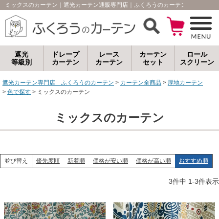
ミックスのカーテン｜遮光カーテン通販専門店｜ふくろうのカーテン
遮光
ドレープ
レース
カーテン
ロール
等級別
カーテン
カーテン
セット
スクリーン
遮光カーテン専門店 ふくろうのカーテン
カーテン全商品
厚地カーテン
色で探す
ミックスのカーテン
ミックスのカーテン
優先度順
新着順
価格が安い順
価格が高い順
おすすめ順
並び替え
3
件中
1
-
3
件表示