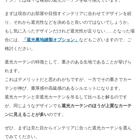
テン」では様々な種類の遮光カーテンを取り揃えています。
まずは現在のお部屋や目指すインテリアに合わせてデザインを絞
り、それから遮光性などを決めると良いのではないでしょうか。
もし気に入ったデザインだけれど遮光性が足りない......となった場
合には、
「遮光裏地縫製オプション」
などもございますので、ご
検討ください。
遮光カーテンの特徴として、重さのある生地であることが挙げら
れます。
これはデメリットだと思われがちですが、一方でその重さでカー
テンが伸び、重厚感や高級感のあるシルエットになります。
遮光カーテンと非遮光カーテンを吊るして比べると解るのです
が、同じようなデザインでも
遮光カーテンのほうが上質なカーテ
ンに見えることが多い
のです。
ぜひ、まずは見た目からインテリアに合った遮光カーテンを選ん
でみてください。