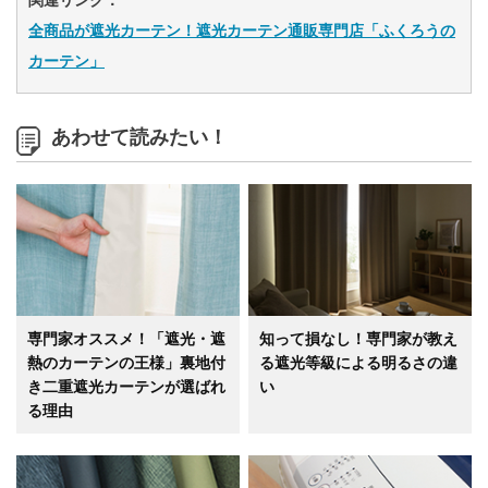
関連リンク：
全商品が遮光カーテン！遮光カーテン通販専門店「ふくろうの
カーテン」
あわせて読みたい！
専門家オススメ！「遮光・遮
知って損なし！専門家が教え
熱のカーテンの王様」裏地付
る遮光等級による明るさの違
き二重遮光カーテンが選ばれ
い
る理由