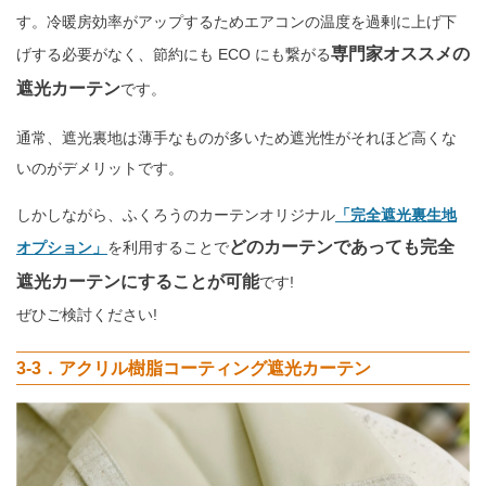
す。冷暖房効率がアップするためエアコンの温度を過剰に上げ下
専門家オススメの
げする必要がなく、節約にも ECO にも繋がる
遮光カーテン
です。
通常、遮光裏地は薄手なものが多いため遮光性がそれほど高くな
いのがデメリットです。
しかしながら、ふくろうのカーテンオリジナル
「完全遮光裏生地
どのカーテンであっても完全
オプション」
を利用することで
遮光カーテンにすることが可能
です!
ぜひご検討ください!
3-3．アクリル樹脂コーティング遮光カーテン