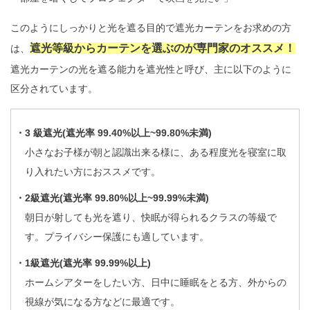
このようにしっかりと光を遮る目的で遮光カーテンをお求めの方
遮光等級からカーテンを選ぶのが専門家のオススメ！
は、
遮光カーテンの光を遮る能力を遮光性と呼び、主に以下のように
区分されています。
・3 級遮光(遮光率 99.40%以上~99.80%未満)
小さなお子様が朝と認識出来る様に、ある程度光を寝室に取
り入れたい方におススメです。
・2級遮光(遮光率 99.80%以上~99.99%未満)
朝日が射しても光を遮り、快眠が得られるクラスの等級で
す。プライバシー保護にも適しています。
・1級遮光(遮光率 99.99%以上)
ホームシアターをしたい方、日中に睡眠をとる方、外からの
視線が気になる方などに最適です。