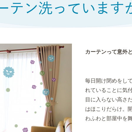
カーテンって意外
毎日開け閉めをし
れていることに気
目に入らない高さ
はほこりだらけ。
わふわと部屋中を