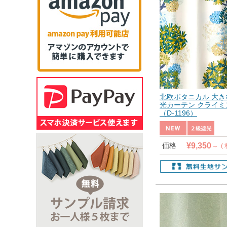
北欧ボタニカル 大き
光カーテン クライ
（D-1196）
¥
9,350
価格