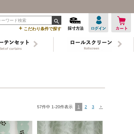
+
こだわり条件で探す
ン
1
2
3
57
件中
1
-
20
件表示