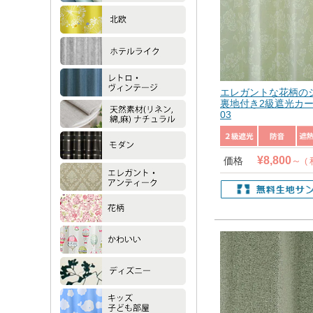
エレガントな花柄の
裏地付き2級遮光カー
03
¥
8,800
価格