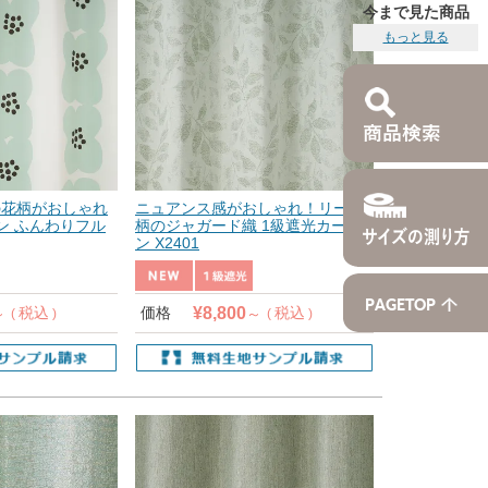
今まで見た商品
もっと見る
の花柄がおしゃれ
ニュアンス感がおしゃれ！リーフ
ン ふんわりフル
柄のジャガード織 1級遮光カーテ
ン X2401
¥
8,800
税込
価格
税込