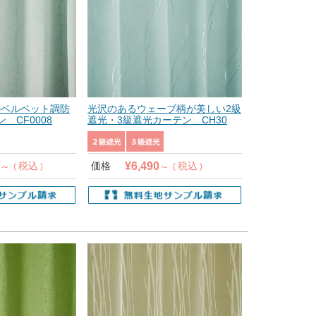
のベルベット調防
光沢のあるウェーブ柄が美しい2級
 CF0008
遮光・3級遮光カーテン CH30
¥
6,490
税込
価格
税込