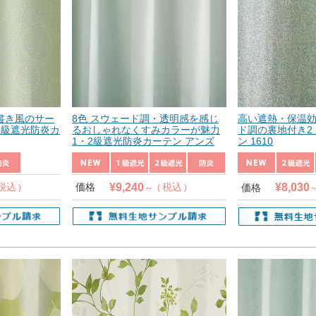
書き風のサー
8色 スウェード調・透明感を感じ
高い遮熱・保温
3級遮光防炎カ
るおしゃれなくすみカラーが魅力
ド調の裏地付き2
1・2級遮光防炎カーテン アンズ
ン 1610
¥
9,240
¥
8,030
税込
価格
税込
価格