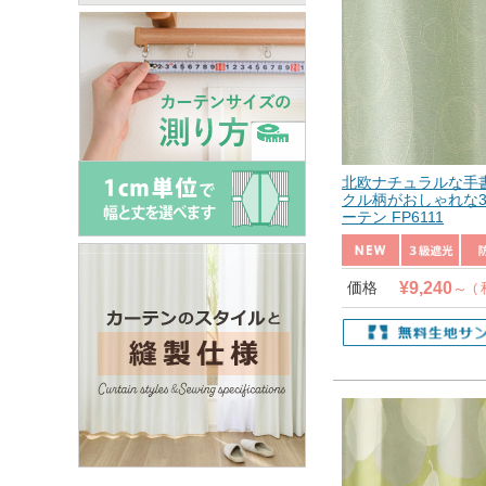
北欧ナチュラルな手
クル柄がおしゃれな
ーテン FP6111
¥
9,240
価格