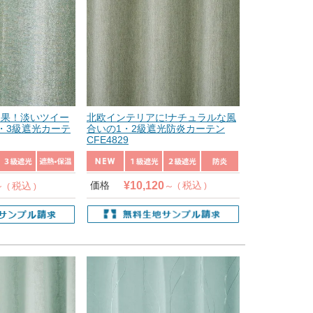
効果！淡いツイー
北欧インテリアに!ナチュラルな風
・3級遮光カーテ
合いの1・2級遮光防炎カーテン
CFE4829
¥
10,120
価格
税込
税込