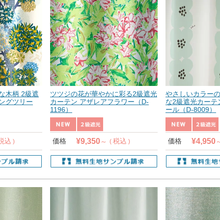
な木柄 2級遮
ツツジの花が華やかに彩る2級遮光
やさしいカラー
ミングツリー
カーテン アザレアフラワー（D-
な2級遮光カーテ
1196）
ール（D-8009）
¥
9,350
¥
4,950
税込
価格
税込
価格