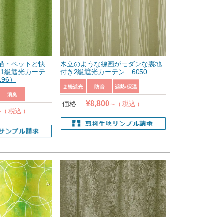
猫・ペットと快
木立のような線画がモダンな裏地
1級遮光カーテ
付き2級遮光カーテン 6050
196）
¥
8,800
価格
税込
税込