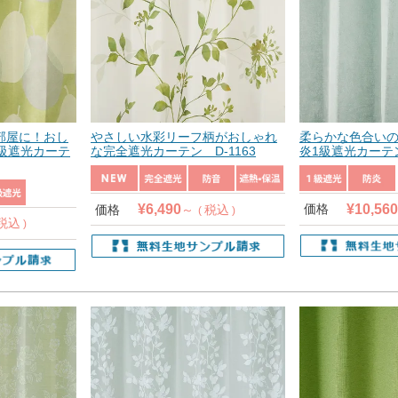
部屋に！おし
やさしい水彩リーフ柄がおしゃれ
柔らかな色合い
級遮光カーテ
な完全遮光カーテン D-1163
炎1級遮光カーテン
¥
10,560
¥
6,490
価格
価格
税込
税込