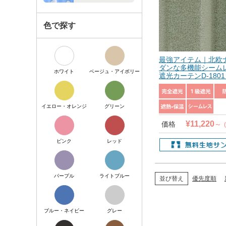
色で探す
最強アイテム｜北欧
ダンな多機能シーム
ホワイト
ベージュ・アイボリー
遮光カーテンD-1801
イエロー・オレンジ
グリーン
¥
11,220
価格
ピンク
レッド
パープル
ライトブルー
優先度順
並び替え
ブルー・ネイビー
グレー