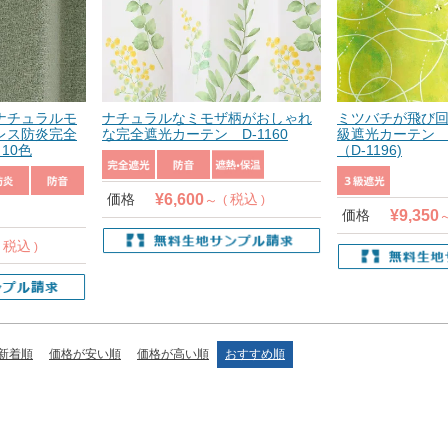
ナチュラルモ
ナチュラルなミモザ柄がおしゃれ
ミツバチが飛び回
レス防炎完全
な完全遮光カーテン D-1160
級遮光カーテン
 10色
（D-1196)
¥
6,600
価格
税込
¥
9,350
価格
税込
新着順
価格が安い順
価格が高い順
おすすめ順