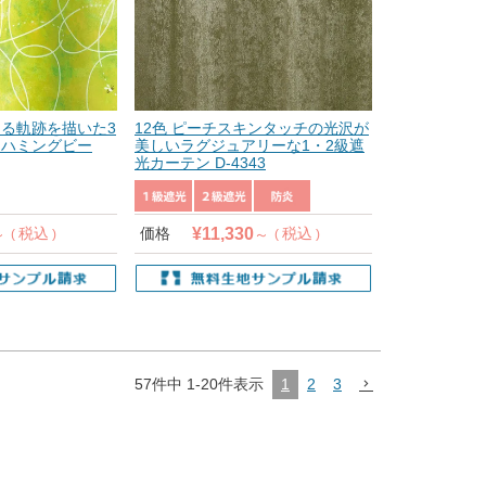
る軌跡を描いた3
12色 ピーチスキンタッチの光沢が
 ハミングビー
美しいラグジュアリーな1・2級遮
光カーテン D-4343
¥
11,330
税込
価格
税込
1
2
3
57
件中
1
-
20
件表示