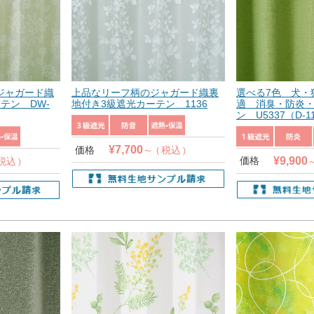
ジャガード織
上品なリーフ柄のジャガード織裏
選べる7色 犬・
テン DW-
地付き3級遮光カーテン 1136
適 消臭・防炎・
ン U5337（D-1
¥
7,700
価格
税込
¥
9,900
価格
税込