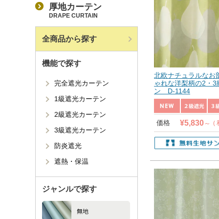
厚地カーテン
DRAPE CURTAIN
全商品から探す
機能で探す
北欧ナチュラルなお
完全遮光カーテン
ゃれな洋梨柄の2・3
ン D-1144
1級遮光カーテン
2級遮光カーテン
¥
5,830
価格
3級遮光カーテン
防炎遮光
遮熱・保温
ジャンルで探す