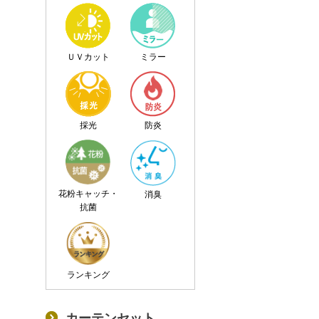
ＵＶカット
ミラー
採光
防炎
花粉キャッチ・
消臭
抗菌
ランキング
カーテンセット