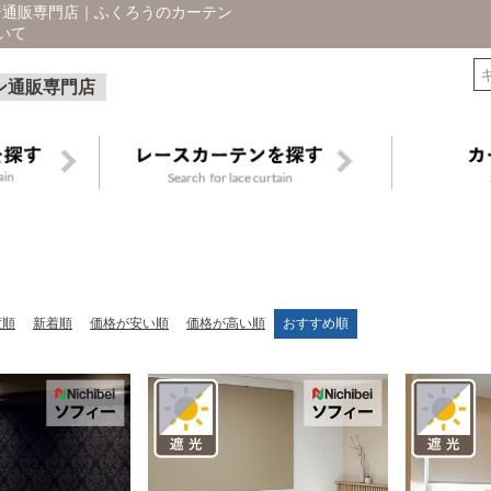
ン通販専門店｜ふくろうのカーテン
いて
検索
ン通販専門店
度順
新着順
価格が安い順
価格が高い順
おすすめ順