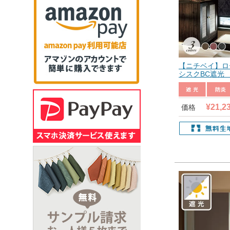
【ニチベイ】ロ
シスクBC遮光 
¥
21,2
価格