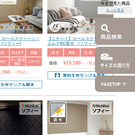
今まで見た商品
もっと見る
】ロールスクリーン／
【ニチベイ】ロールスクリーン／
[ソフィー]
エルデBC遮光 [ソフィー]
¥
15,180
価格
税込
2,760
税込