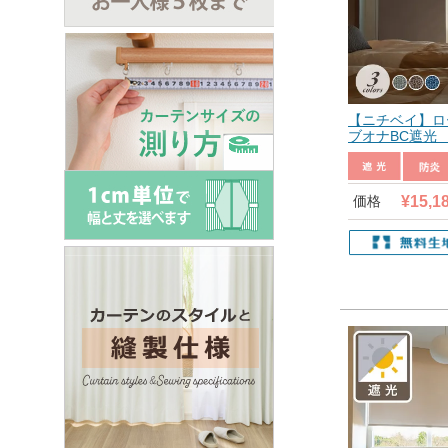
【ニチベイ】ロ
ブオナBC遮光 
¥
15,1
価格