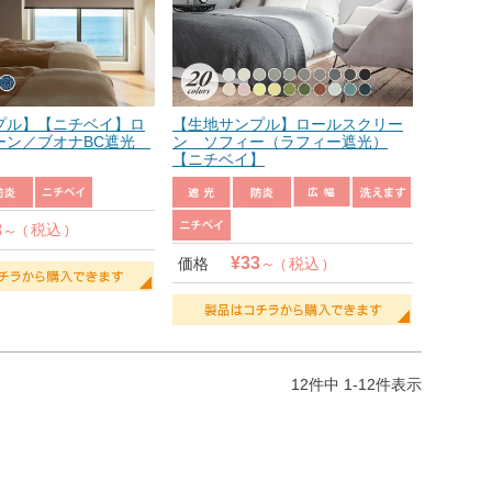
プル】【ニチベイ】ロ
【生地サンプル】ロールスクリー
ーン／ブオナBC遮光
ン ソフィー（ラフィー遮光）
【ニチベイ】
3
税込
¥
33
価格
税込
12
件中
1
-
12
件表示