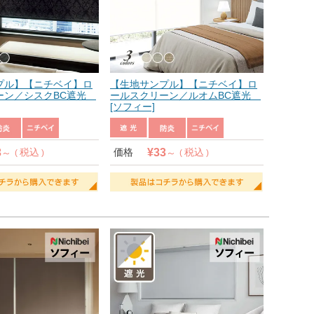
プル】【ニチベイ】ロ
【生地サンプル】【ニチベイ】ロ
ーン／シスクBC遮光
ールスクリーン／ルオムBC遮光
[ソフィー]
3
¥
33
税込
価格
税込