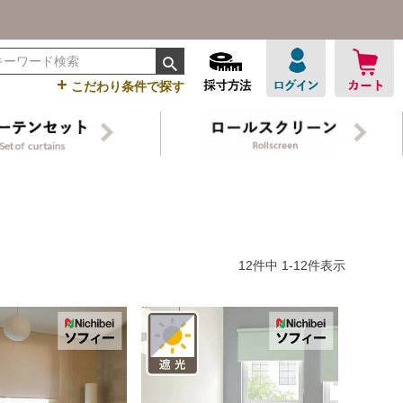
+
こだわり条件で探す
12
件中
1
-
12
件表示