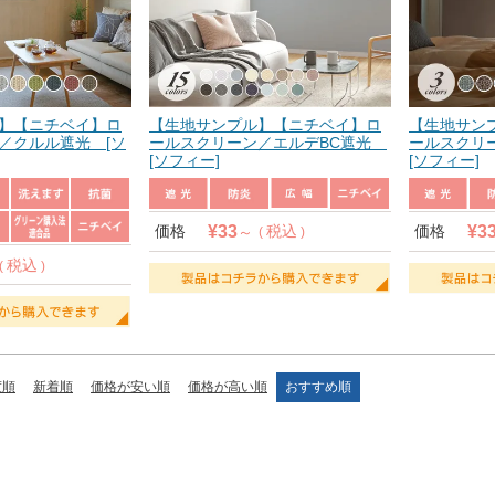
】【ニチベイ】ロ
【生地サンプル】【ニチベイ】ロ
【生地サン
／クルル遮光 [ソ
ールスクリーン／エルデBC遮光
ールスクリ
[ソフィー]
[ソフィー]
¥
33
¥
3
価格
税込
価格
税込
度順
新着順
価格が安い順
価格が高い順
おすすめ順