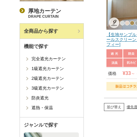
厚地カーテン
DRAPE CURTAIN
全商品から探す
【生地サンプル
ールスクリーン
フィー]
機能で探す
完全遮光カーテン
1級遮光カーテン
¥
33
価格
2級遮光カーテン
3級遮光カーテン
防炎遮光
優先
並び替え
遮熱・保温
ジャンルで探す