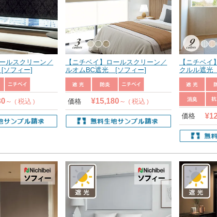
ールスクリーン／
【ニチベイ】ロールスクリーン／
【ニチベイ
[ソフィー]
ルオムBC遮光 [ソフィー]
クルル遮光 
30
¥
15,180
税込
価格
税込
¥
1
価格