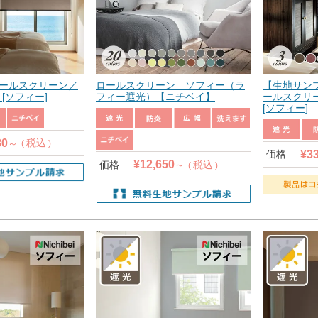
ールスクリーン／
ロールスクリーン ソフィー（ラ
【生地サン
[ソフィー]
フィー遮光）【ニチベイ】
ールスクリ
[ソフィー]
80
税込
¥
3
価格
¥
12,650
価格
税込