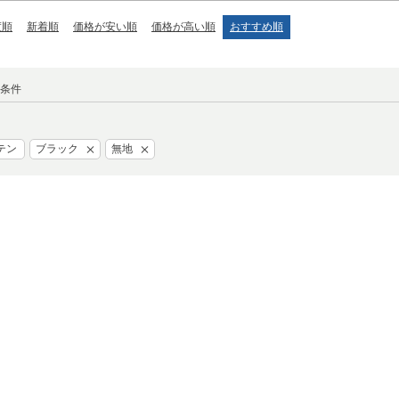
度順
新着順
価格が安い順
価格が高い順
おすすめ順
条件
テン
ブラック
無地