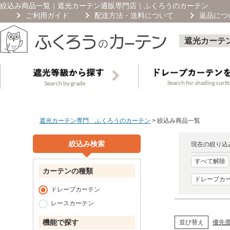
絞込み商品一覧
｜遮光カーテン通販専門店｜ふくろうのカーテン
ご利用ガイド
配送方法・送料について
返品につ
遮光カーテ
遮光カーテン専門 ふくろうのカーテン
絞込み商品一覧
絞込み検索
現在の絞り込
すべて解除
カーテンの種類
ドレープカ
ドレープカーテン
レースカーテン
機能で探す
優先
並び替え