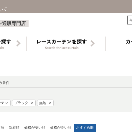
いて
検索
ン通販専門店
み条件
ーテン
ブラック
無地
度順
新着順
価格が安い順
価格が高い順
おすすめ順