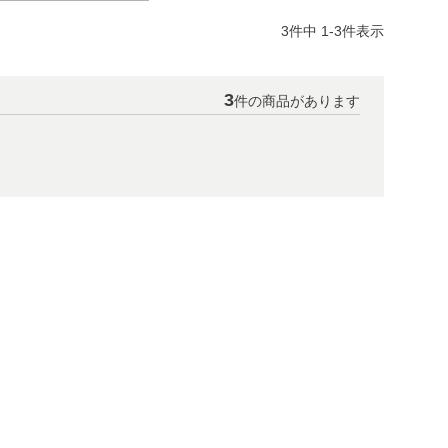
3
件中
1
-
3
件表示
3
件の商品があります