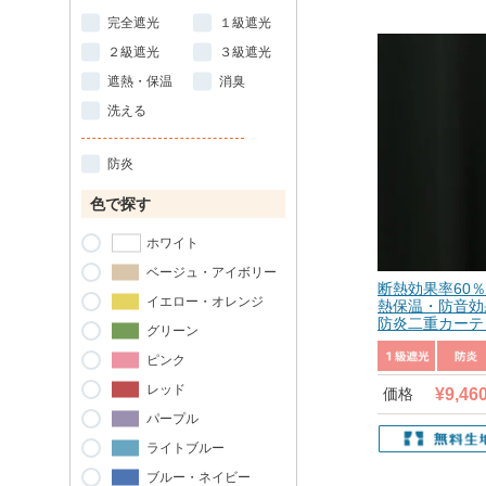
完全遮光
１級遮光
２級遮光
３級遮光
遮熱・保温
消臭
洗える
防炎
色で探す
ホワイト
ベージュ・アイボリー
断熱効果率60％で
イエロー・オレンジ
熱保温・防音効
防炎二重カーテン
グリーン
ピンク
レッド
¥
9,46
価格
パープル
ライトブルー
ブルー・ネイビー