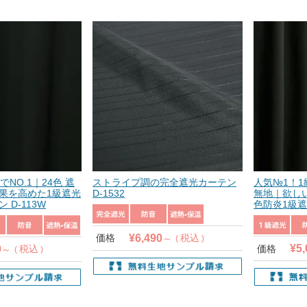
NO.1｜24色 遮
ストライプ調の完全遮光カーテン
人気№1！
果を高めた1級遮光
D-1532
無地｜欲し
 D-113W
色防炎1級遮
¥
6,490
価格
税込
¥
5,
0
価格
税込