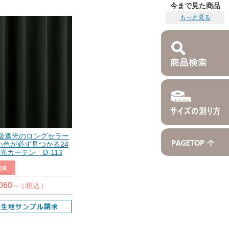
今まで見た商品
もっと見る
1級遮光のロングセラー
い色が必ず見つかる24
光カーテン D-113
060
税込