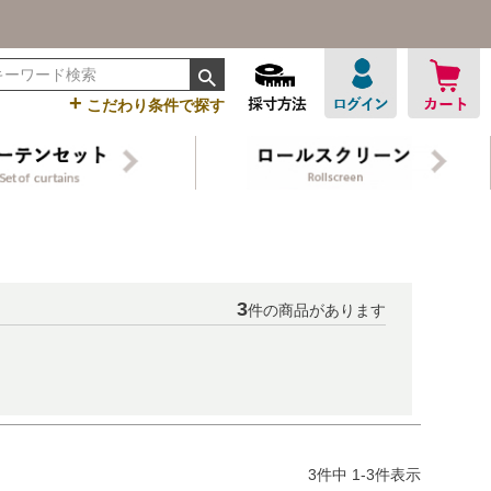
+
こだわり条件で探す
3
件の商品があります
3
件中
1
-
3
件表示