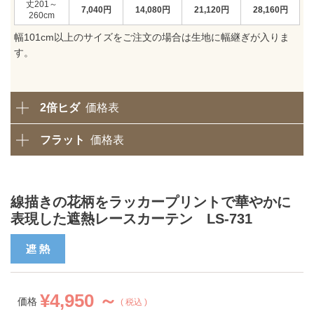
201～
7,040
円
14,080
円
21,120
円
28,160
円
260
幅101cm以上のサイズをご注文の場合は生地に幅継ぎが入りま
す。
2倍ヒダ
価格表
フラット
価格表
線描きの花柄をラッカープリントで華やかに
表現した遮熱レースカーテン LS-731
¥
4,950 ～
価格
税込