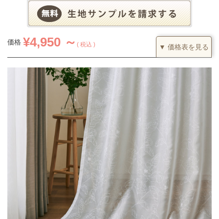
¥
4,950 ～
価格
税込
▼ 価格表を見る
1.5倍ヒダ
カーテンの仕上がり幅に対して1.5倍の生地を利用し、上部を2つ
山のヒダでつまみます。すっきりとした印象になるベーシックな
つまみです。
(価格は税込です)