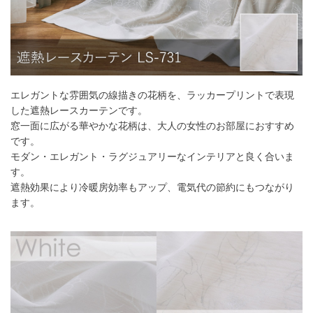
51～100
101～200
201～300
301～400
丈／幅
55～
4,950
円
9,900
円
14,850
円
19,800
円
140
141～
5,830
円
11,660
円
17,490
円
23,320
円
200
エレガントな雰囲気の線描きの花柄を、ラッカープリントで表現
201～
7,040
円
14,080
円
21,120
円
28,160
円
260
した遮熱レースカーテンです。
窓一面に広がる華やかな花柄は、大人の女性のお部屋におすすめ
幅101cm以上のサイズをご注文の場合は生地に幅継ぎが入りま
です。
す。
モダン・エレガント・ラグジュアリーなインテリアと良く合いま
す。
遮熱効果により冷暖房効率もアップ、電気代の節約にもつながり
2倍ヒダ
ます。
フラット