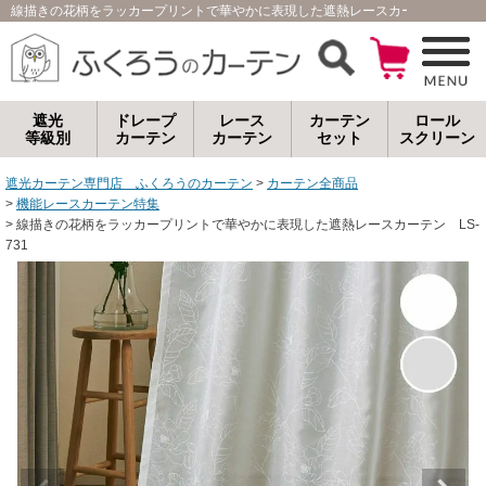
線描きの花柄をラッカープリントで華やかに表現した遮熱レースカーテン LS-7
遮光
ドレープ
レース
カーテン
ロール
等級別
カーテン
カーテン
セット
スクリーン
遮光カーテン専門店 ふくろうのカーテン
カーテン全商品
機能レースカーテン特集
線描きの花柄をラッカープリントで華やかに表現した遮熱レースカーテン LS-
731