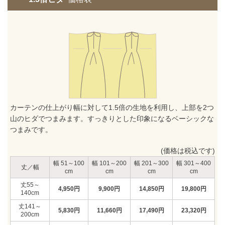
カーテンの仕上がり幅に対して1.5倍の生地を利用し、上部を2つ
山のヒダでつまみます。すっきりとした印象になるベーシックな
つまみです。
(価格は税込です)
51～100
101～200
201～300
301～400
丈／幅
55～
4,950
円
9,900
円
14,850
円
19,800
円
140
141～
5,830
円
11,660
円
17,490
円
23,320
円
200