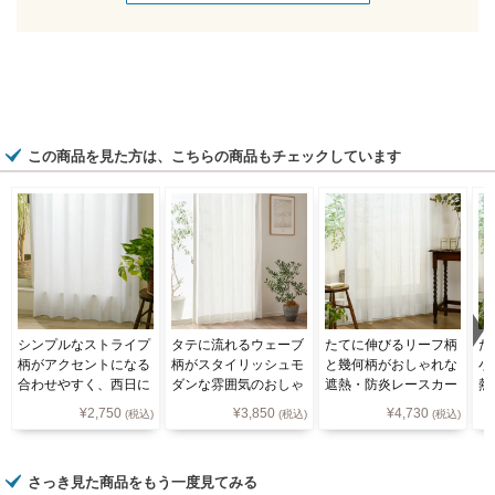
この商品を見た方は、こちらの商品もチェックしています
シンプルなストライプ
タテに流れるウェーブ
たてに伸びるリーフ柄
た
柄がアクセントになる
柄がスタイリッシュモ
と幾何柄がおしゃれな
小
合わせやすく、西日に
ダンな雰囲気のおしゃ
遮熱・防炎レースカー
熱
も強い遮熱・遮像レー
れな遮熱レースカーテ
テン L-3005
テ
¥
2,750
¥
3,850
¥
4,730
(税込)
(税込)
(税込)
スカーテン L-920
ン 3015
さっき見た商品をもう一度見てみる