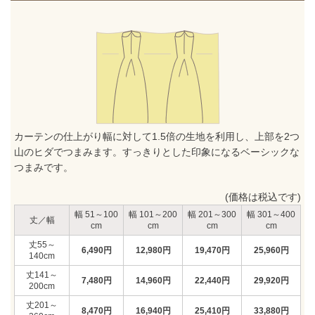
カーテンの仕上がり幅に対して1.5倍の生地を利用し、上部を2つ
山のヒダでつまみます。すっきりとした印象になるベーシックな
つまみです。
(価格は税込です)
51～100
101～200
201～300
301～400
丈／幅
55～
6,490
円
12,980
円
19,470
円
25,960
円
140
141～
7,480
円
14,960
円
22,440
円
29,920
円
200
201～
8,470
円
16,940
円
25,410
円
33,880
円