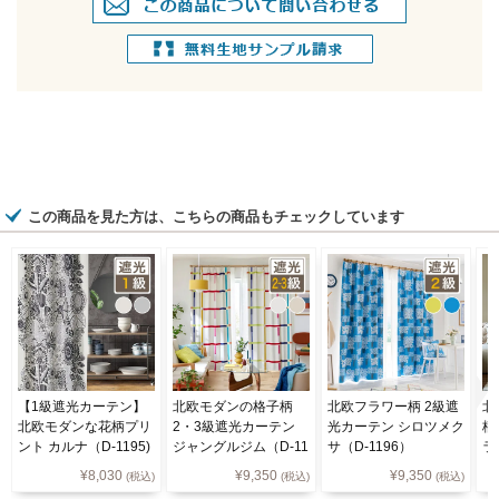
この商品を見た方は、こちらの商品もチェックしています
【1級遮光カーテン】
北欧モダンの格子柄
北欧フラワー柄 2級遮
北
北欧モダンな花柄プリ
2・3級遮光カーテン
光カーテン シロツメク
柄
ント カルナ（D-1195)
ジャングルジム（D-11
サ（D-1196）
ラ
96）
¥
8,030
¥
9,350
¥
9,350
(税込)
(税込)
(税込)