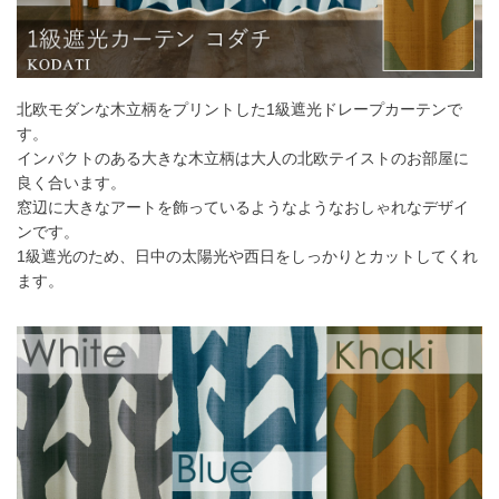
55～
6,490
円
12,980
円
19,470
円
25,960
円
140
141～
7,480
円
14,960
円
22,440
円
29,920
円
200
北欧モダンな木立柄をプリントした1級遮光ドレープカーテンで
201～
8,470
円
16,940
円
25,410
円
33,880
円
260
す。
インパクトのある大きな木立柄は大人の北欧テイストのお部屋に
幅101cm以上のサイズをご注文の場合は生地に幅継ぎが入りま
良く合います。
す。
窓辺に大きなアートを飾っているようなようなおしゃれなデザイ
ンです。
1級遮光のため、日中の太陽光や西日をしっかりとカットしてくれ
2倍ヒダ
ます。
フラット