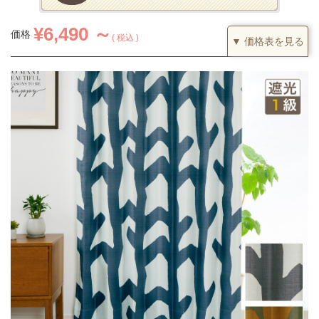
¥
6,490 ～
価格
税込
▼ 価格表を見る
1.5倍ヒダ
カーテンの仕上がり幅に対して1.5倍の生地を利用し、上部を2つ
山のヒダでつまみます。すっきりとした印象になるベーシックな
つまみです。
(価格は税込です)
51～100
101～200
201～300
301～400
丈／幅