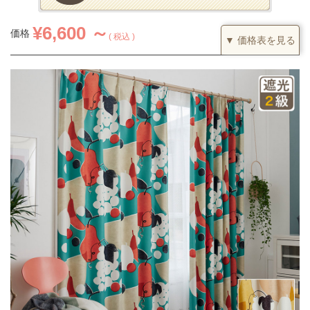
¥
6,600 ～
価格
税込
▼ 価格表を見る
1.5倍ヒダ
カーテンの仕上がり幅に対して1.5倍の生地を利用し、上部を2つ
山のヒダでつまみます。すっきりとした印象になるベーシックな
つまみです。
(価格は税込です)
51～100
101～200
201～300
301～400
丈／幅