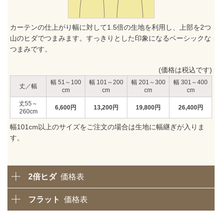
カーテンの仕上がり幅に対して1.5倍の生地を利用し、上部を2つ
山のヒダでつまみます。すっきりとした印象になるベーシックな
つまみです。
(価格は税込です)
51～100
101～200
201～300
301～400
丈／幅
55～
6,600
円
13,200
円
19,800
円
26,400
円
260
幅101cm以上のサイズをご注文の場合は生地に幅継ぎが入りま
す。
2倍ヒダ
価格表
フラット
価格表