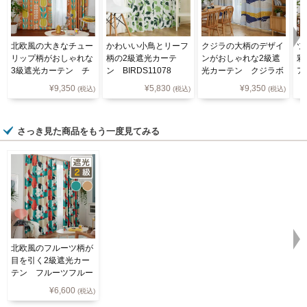
北欧風の大きなチュー
かわいい小鳥とリーフ
クジラの大柄のデザイ
ツ
リップ柄がおしゃれな
柄の2級遮光カーテ
ンがおしゃれな2級遮
彩
3級遮光カーテン チ
ン BIRDS11078
光カーテン クジラボ
ア
ューリッペン（D-119
ヤージュ（D-1196)
1
¥
9,350
¥
5,830
¥
9,350
(税込)
(税込)
(税込)
6)
さっき見た商品をもう一度見てみる
北欧風のフルーツ柄が
目を引く2級遮光カー
テン フルーツフルー
ツ（D-1196)
¥
6,600
(税込)