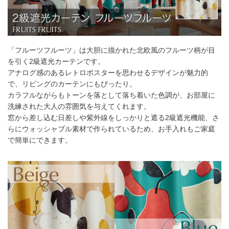
55～
6,600
円
13,200
円
19,800
円
26,400
円
260
幅101cm以上のサイズをご注文の場合は生地に幅継ぎが入りま
す。
「フルーツフルーツ」は大胆に描かれた北欧風のフルーツ柄が目
を引く2級遮光カーテンです。
アナログ感のあるレトロポスターを思わせるデザインが魅力的
2倍ヒダ
で、リビングのカーテンにもぴったり。
カラフルながらもトーンを落として落ち着いた色調が、お部屋に
フラット
洗練された大人の雰囲気を与えてくれます。
窓から差し込む日差しや紫外線をしっかりと遮る2級遮光機能、さ
らにウォッシャブル素材で作られているため、お手入れもご家庭
で簡単にできます。