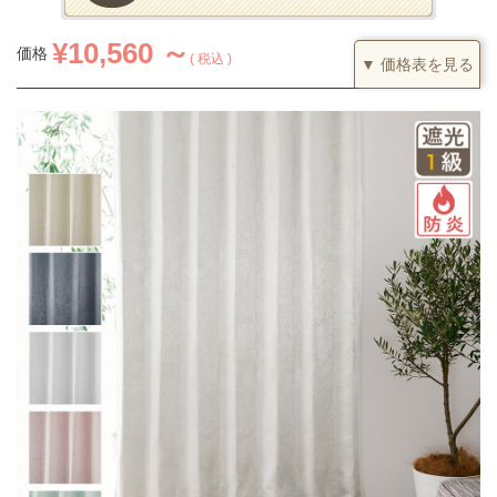
¥
10,560 ～
価格
税込
▼ 価格表を見る
1.5倍ヒダ
カーテンの仕上がり幅に対して1.5倍の生地を利用し、上部を2つ
山のヒダでつまみます。すっきりとした印象になるベーシックな
つまみです。
(価格は税込です)
51～100
101～200
201～300
301～400
丈／幅