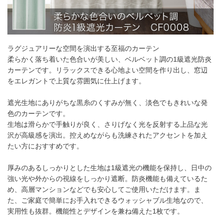
55～
10,560
円
21,120
円
31,680
円
42,240
円
140
141～
12,430
円
24,860
円
37,290
円
49,720
円
200
ラグジュアリーな空間を演出する至福のカーテン
201～
14,410
円
28,820
円
43,230
円
57,640
円
260
柔らかく落ち着いた色合いが美しい、ベルベット調の1級遮光防炎
カーテンです。リラックスできる心地よい空間を作り出し、窓辺
幅101cm以上のサイズをご注文の場合は生地に幅継ぎが入りま
をエレガントで上質な雰囲気に仕上げます。
す。
遮光生地にありがちな黒糸のくすみが無く、淡色でもきれいな発
色のカーテンです。
2倍ヒダ
生地は滑らかで手触りが良く、さりげなく光を反射する上品な光
沢が高級感を演出。控えめながらも洗練されたアクセントを加え
フラット
たい方におすすめです。
厚みのあるしっかりとした生地は1級遮光の機能を保持し、日中の
強い光や外からの視線をしっかり遮断。防炎機能も備えているた
め、高層マンションなどでも安心してご使用いただけます。ま
た、ご家庭で簡単にお手入れできるウォッシャブル生地なので、
実用性も抜群。機能性とデザインを兼ね備えた1枚です。