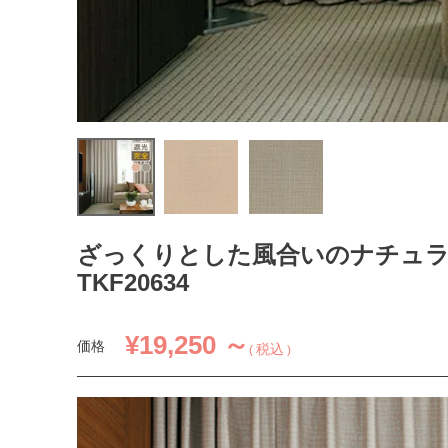
ざっくりとした風合いのナチュ
TKF20634
¥
19,250 ～
価格
税込
1.5倍ヒダ