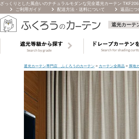
ざっくりとした風合いのナチュラルモダンな完全遮光カーテン TKF20
ご利用ガイド
配送方法・送料について
返品につ
遮光カーテ
遮光カーテン専門店 ふくろうのカーテン
カーテン全商品
厚地