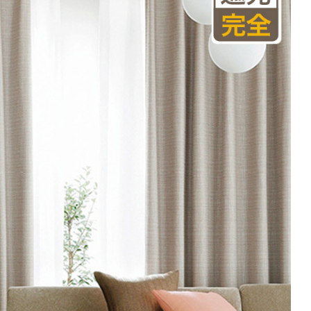
(価格は税込です)
101～200
201～300
301～400
00
50
38,500
57,750
77,000
円
円
円
円
20
53,240
79,860
106,480
円
円
円
円
80
63,360
95,040
126,720
円
円
円
円
注文の場合は生地に幅継ぎが入ります。