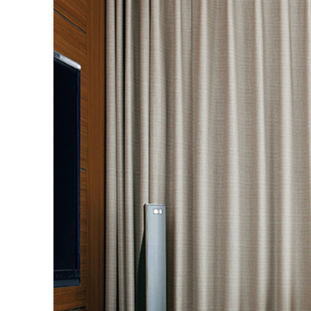
丈／幅
51～1
19,2
55～140
26,6
141～200
カーテンの仕上がり幅に
対して1.5倍の生地を利
31,6
201～260
用し、上部を2つ山のヒ
ダでつまみます。すっき
幅101cm以上のサイズをご
りとした印象になるベー
シックなつまみです。
2倍ヒダ