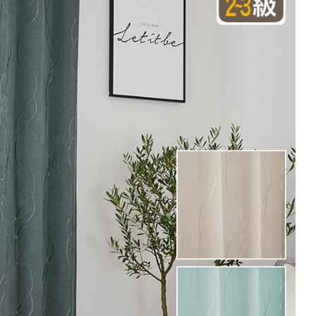
101～200
201～300
301～400
00
0
12,980
19,470
25,960
円
円
円
円
0
14,960
22,440
29,920
円
円
円
円
0
16,940
25,410
33,880
円
円
円
円
注文の場合は生地に幅継ぎが入ります。