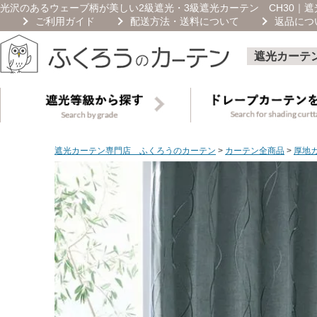
光沢のあるウェーブ柄が美しい2級遮光・3級遮光カーテン CH30｜
ご利用ガイド
配送方法・送料について
返品につ
遮光カーテ
遮光カーテン専門店 ふくろうのカーテン
カーテン全商品
厚地