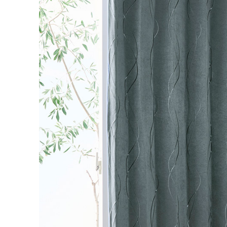
丈／幅
51～1
6,49
55～140
7,48
141～200
カーテンの仕上がり幅に
対して1.5倍の生地を利
8,47
201～260
用し、上部を2つ山のヒ
ダでつまみます。すっき
幅101cm以上のサイズをご
りとした印象になるベー
シックなつまみです。
2倍ヒダ
フラット