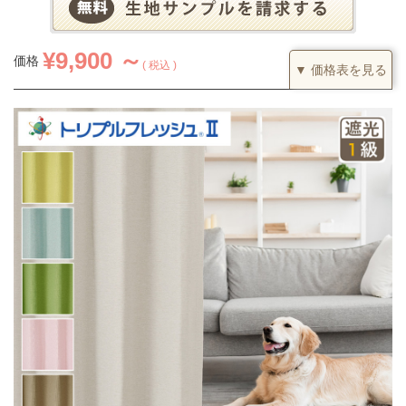
¥
9,900 ～
価格
税込
▼ 価格表を見る
1.5倍ヒダ
カーテンの仕上がり幅に対して1.5倍の生地を利用し、上部を2つ
山のヒダでつまみます。すっきりとした印象になるベーシックな
つまみです。
(価格は税込です)
51～90
91～200
201～300
301～400
丈／幅