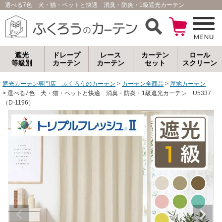
選べる7色 犬・猫・ペットと快適 消臭・防炎・1級遮光カーテン U5337（D
遮光
ドレープ
レース
カーテン
ロール
等級別
カーテン
カーテン
セット
スクリーン
遮光カーテン専門店 ふくろうのカーテン
カーテン全商品
厚地カーテン
選べる7色 犬・猫・ペットと快適 消臭・防炎・1級遮光カーテン U5337
（D-1196）