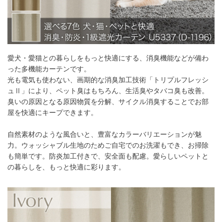
55～
9,900
円
19,800
円
29,700
円
39,600
円
140
141～
11,550
円
23,100
円
34,650
円
46,200
円
200
愛犬・愛猫との暮らしをもっと快適にする、消臭機能などが備わ
201～
13,750
円
27,500
円
41,250
円
55,000
円
260
った多機能カーテンです。
光も電気も使わない、画期的な消臭加工技術「トリプルフレッシ
幅91cm以上のサイズをご注文の場合は生地に幅継ぎが入りま
ュⅡ」により、ペット臭はもちろん、生活臭やタバコ臭も改善。
す。
臭いの原因となる原因物質を分解、サイクル消臭することでお部
屋を快適にキープできます。
2倍ヒダ
自然素材のような風合いと、豊富なカラーバリエーションが魅
力。ウォッシャブル生地のためご自宅でのお洗濯もでき、お掃除
フラット
も簡単です。防炎加工付きで、安全面も配慮。愛らしいペットと
の暮らしを、もっと快適に彩ります。