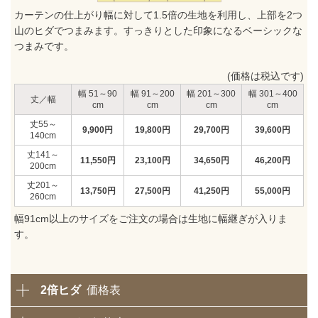
カーテンの仕上がり幅に対して1.5倍の生地を利用し、上部を2つ
山のヒダでつまみます。すっきりとした印象になるベーシックな
つまみです。
(価格は税込です)
51～90
91～200
201～300
301～400
丈／幅
55～
9,900
円
19,800
円
29,700
円
39,600
円
140
141～
11,550
円
23,100
円
34,650
円
46,200
円
200
201～
13,750
円
27,500
円
41,250
円
55,000
円
260
幅91cm以上のサイズをご注文の場合は生地に幅継ぎが入りま
す。
2倍ヒダ
価格表