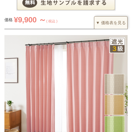
¥
9,900 ～
価格
税込
▼ 価格表を見る
1.5倍ヒダ
カーテンの仕上がり幅に対して1.5倍の生地を利用し、上部を2つ
山のヒダでつまみます。すっきりとした印象になるベーシックな
つまみです。
(価格は税込です)
51～90
91～200
201～300
301～400
丈／幅