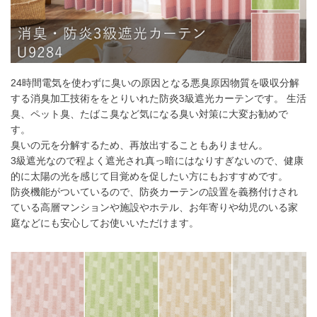
55～
9,900
円
19,800
円
29,700
円
39,600
円
140
141～
11,550
円
23,100
円
34,650
円
46,200
円
200
24時間電気を使わずに臭いの原因となる悪臭原因物質を吸収分解
201～
13,750
円
27,500
円
41,250
円
55,000
円
260
する消臭加工技術ををとりいれた防炎3級遮光カーテンです。 生活
臭、ペット臭、たばこ臭など気になる臭い対策に大変お勧めで
幅91cm以上のサイズをご注文の場合は生地に幅継ぎが入りま
す。
す。
臭いの元を分解するため、再放出することもありません。
3級遮光なので程よく遮光され真っ暗にはなりすぎないので、健康
的に太陽の光を感じて目覚めを促したい方にもおすすめです。
2倍ヒダ
防炎機能がついているので、防炎カーテンの設置を義務付けされ
ている高層マンションや施設やホテル、お年寄りや幼児のいる家
フラット
庭などにも安心してお使いいただけます。