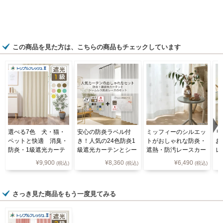
この商品を見た方は、こちらの商品もチェックしています
選べる7色 犬・猫・
安心の防炎ラベル付
ミッフィーのシルエッ
リ
ペットと快適 消臭・
き！人気の24色防炎1
トがおしゃれな防炎・
お
防炎・1級遮光カーテ
級遮光カーテンとシー
遮熱・防汚レースカー
レ
ン U5337（D-119
ムレス防炎レースセッ
テン LC22549
70
¥
9,900
¥
8,360
¥
6,490
(税込)
(税込)
(税込)
6）
ト（D-113）/1セット
さっき見た商品をもう一度見てみる