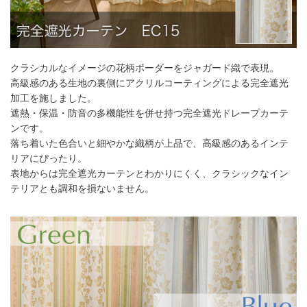
55～
8,140
円
16,280
円
24,420
円
32,560
円
140
141～
9,460
円
18,920
円
28,380
円
37,840
円
200
クラシカルなイメージの花柄ボーダーをジャガード織で表現。
201～
10,890
円
21,780
円
32,670
円
43,560
円
260
高級感のある生地の裏側にアクリルコーティングによる完全遮光
加工を施しました。
幅101cm以上のサイズをご注文の場合は生地に幅継ぎが入りま
遮熱・保温・防音の多機能性を併せ持つ完全遮光ドレープカーテ
す。
ンです。
落ち着いた色合いと細やかな織柄が上品で、高級感のあるインテ
リアにぴったり。
2倍ヒダ
表地からは完全遮光カーテンとわかりにくく、クラシックなイン
テリアとも調和を損ないません。