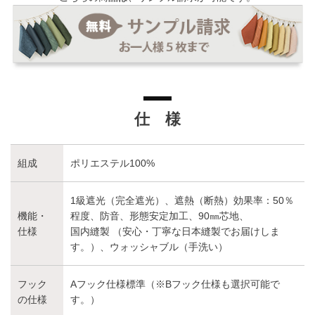
仕 様
組成
ポリエステル100%
1級遮光（完全遮光）、遮熱（断熱）効果率：50％
機能・
程度、防音、形態安定加工、90㎜芯地、
仕様
国内縫製 （安心・丁寧な日本縫製でお届けしま
す。）、ウォッシャブル（手洗い）
フック
Aフック仕様標準（※Bフック仕様も選択可能で
の仕様
す。）