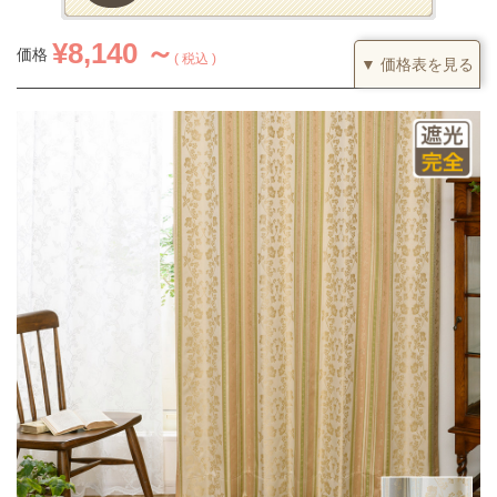
¥
8,140 ～
価格
税込
▼ 価格表を見る
1.5倍ヒダ
カーテンの仕上がり幅に対して1.5倍の生地を利用し、上部を2つ
山のヒダでつまみます。すっきりとした印象になるベーシックな
つまみです。
(価格は税込です)
51～100
101～200
201～300
301～400
丈／幅