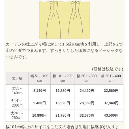
カーテンの仕上がり幅に対して1.5倍の生地を利用し、上部を2つ
山のヒダでつまみます。すっきりとした印象になるベーシックな
つまみです。
(価格は税込です)
51～100
101～200
201～300
301～400
丈／幅
55～
8,140
円
16,280
円
24,420
円
32,560
円
140
141～
9,460
円
18,920
円
28,380
円
37,840
円
200
201～
10,890
円
21,780
円
32,670
円
43,560
円
260
幅101cm以上のサイズをご注文の場合は生地に幅継ぎが入りま