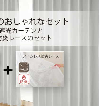
(価格は税込です)
101～200
201～300
301～400
00
0
16,720
25,080
33,440
円
円
円
円
0
19,360
29,040
38,720
円
円
円
円
90
21,780
32,670
43,560
円
円
円
円
注文の場合は生地に幅継ぎが入ります。