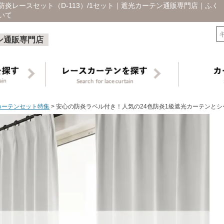
炎レースセット（D-113）/1セット｜遮光カーテン通販専門店｜ふく
いて
検索
ン通販専門店
カーテンセット特集
安心の防炎ラベル付き！人気の24色防炎1級遮光カーテンとシー