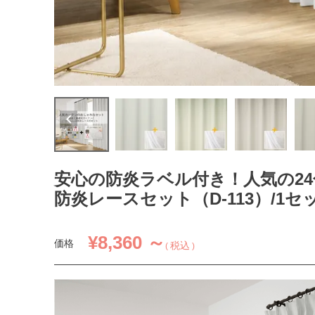
安心の防炎ラベル付き！人気の2
防炎レースセット（D-113）/1セ
¥
8,360 ～
価格
税込
1.5倍ヒダ