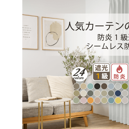
丈／幅
51～1
8,36
55～140
9,68
141～200
カーテンの仕上がり幅に
対して1.5倍の生地を利
10,8
201～260
用し、上部を2つ山のヒ
ダでつまみます。すっき
幅101cm以上のサイズをご
りとした印象になるベー
シックなつまみです。
2倍ヒダ
フラット