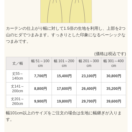
カーテンの仕上がり幅に対して1.5倍の生地を利用し、上部を2つ
山のヒダでつまみます。すっきりとした印象になるベーシックな
つまみです。
(価格は税込です)
51～100
101～200
201～300
301～400
丈／幅
55～
7,700
円
15,400
円
23,100
円
30,800
円
140
141～
8,800
円
17,600
円
26,400
円
35,200
円
200
201～
9,900
円
19,800
円
29,700
円
39,600
円
260
幅101cm以上のサイズをご注文の場合は生地に幅継ぎが入りま
す。