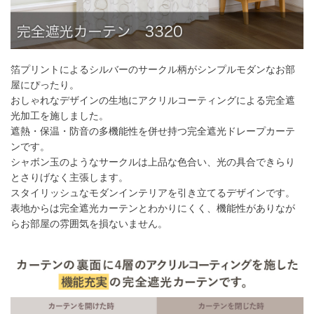
55～
7,700
円
15,400
円
23,100
円
30,800
円
140
141～
8,800
円
17,600
円
26,400
円
35,200
円
200
箔プリントによるシルバーのサークル柄がシンプルモダンなお部
201～
9,900
円
19,800
円
29,700
円
39,600
円
260
屋にぴったり。
おしゃれなデザインの生地にアクリルコーティングによる完全遮
幅101cm以上のサイズをご注文の場合は生地に幅継ぎが入りま
光加工を施しました。
す。
遮熱・保温・防音の多機能性を併せ持つ完全遮光ドレープカーテ
ンです。
シャボン玉のようなサークルは上品な色合い、光の具合できらり
2倍ヒダ
とさりげなく主張します。
スタイリッシュなモダンインテリアを引き立てるデザインです。
表地からは完全遮光カーテンとわかりにくく、機能性がありなが
らお部屋の雰囲気を損ないません。