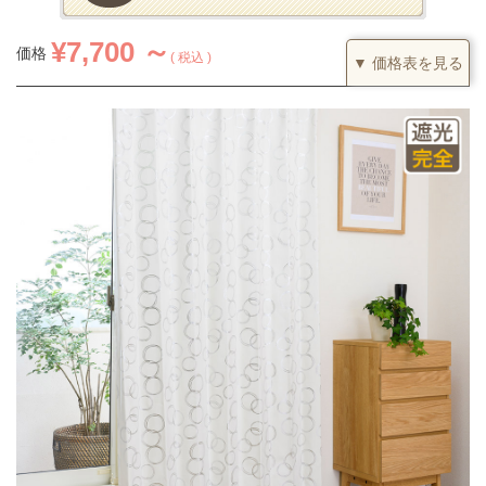
¥
7,700 ～
価格
税込
▼ 価格表を見る
1.5倍ヒダ
カーテンの仕上がり幅に対して1.5倍の生地を利用し、上部を2つ
山のヒダでつまみます。すっきりとした印象になるベーシックな
つまみです。
(価格は税込です)
51～100
101～200
201～300
301～400
丈／幅