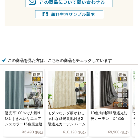
この商品を見た方は、こちらの商品もチェックしています
遮光率100％で人気N
モダンなシダ柄がおし
10色 無地調1級遮光防
ナ
O.1 ｜きれいなニュア
ゃれな遮光裏地付き2
炎カーテン D4355
が
ンスカラー16色完全遮
級遮光カーテン パーム
カ
光カーテン Ｄ-1546
¥
6,490
¥
10,120
¥
9,900
(税込)
(税込)
(税込)