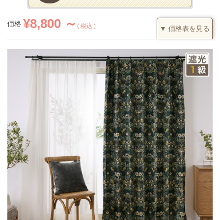
¥
8,800 ～
価格
税込
▼ 価格表を見る
1.5倍ヒダ
カーテンの仕上がり幅に対して1.5倍の生地を利用し、上部を2つ
山のヒダでつまみます。すっきりとした印象になるベーシックな
つまみです。
(価格は税込です)
51～100
101～200
201～300
301～400
丈／幅