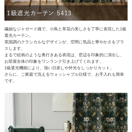
55～
8,800
円
17,600
円
26,400
円
35,200
円
140
141～
9,900
円
19,800
円
29,700
円
39,600
円
200
繊細なジャガード織で、小鳥と草花の美しさを丁寧に表現した1級
201～
11,000
円
22,000
円
33,000
円
44,000
円
260
遮光カーテン。
英国調のクラシカルなデザインが、空間に気品と華やかさをプラ
幅101cm以上のサイズをご注文の場合は生地に幅継ぎが入りま
スします。
す。
まるで絵画のような奥行きある表現は、窓辺を印象的に演出し、
お部屋全体の印象をワンランク引き上げてくれます。
1級遮光機能により、強い日差しや外光をしっかりカット。
2倍ヒダ
さらに、ご家庭で洗えるウォッシャブル仕様で、お手入れも簡単
です。
フラット