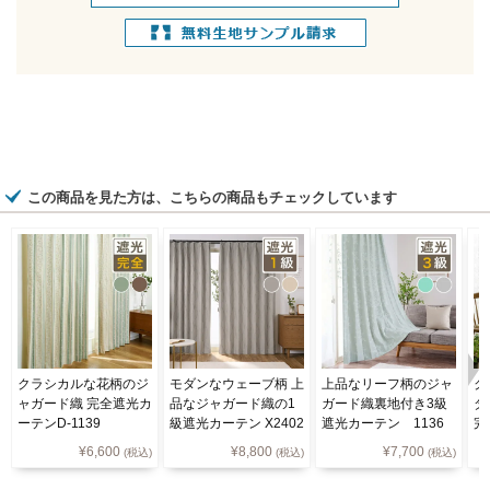
この商品を見た方は、こちらの商品もチェックしています
クラシカルな花柄のジ
モダンなウェーブ柄 上
上品なリーフ柄のジャ
ク
ャガード織 完全遮光カ
品なジャガード織の1
ガード織裏地付き3級
ダ
ーテンD-1139
級遮光カーテン X2402
遮光カーテン 1136
完
C
¥
6,600
¥
8,800
¥
7,700
(税込)
(税込)
(税込)