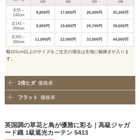
55～
8,800
円
17,600
円
26,400
円
35,200
円
140
141～
9,900
円
19,800
円
29,700
円
39,600
円
200
201～
11,000
円
22,000
円
33,000
円
44,000
円
260
幅101cm以上のサイズをご注文の場合は生地に幅継ぎが入りま
す。
2倍ヒダ
価格表
フラット
価格表
英国調の草花と鳥が優雅に彩る｜高級ジャガ
ード織 1級遮光カーテン 5413