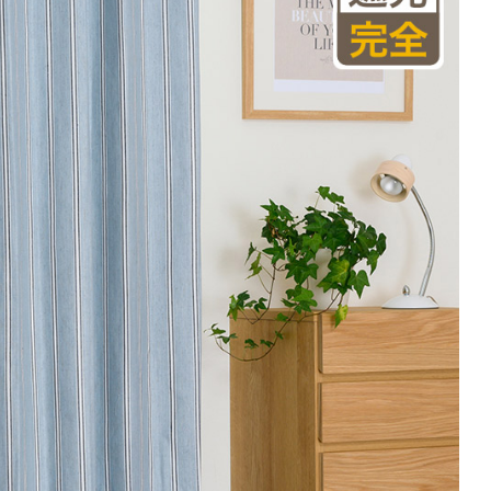
(価格は税込です)
101～200
201～300
301～400
00
0
19,800
29,700
39,600
円
円
円
円
50
23,100
34,650
46,200
円
円
円
円
50
27,500
41,250
55,000
円
円
円
円
注文の場合は生地に幅継ぎが入ります。