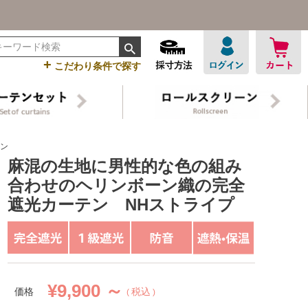
+
こだわり条件で探す
ン NHストライプ
麻混の生地に男性的な色の組み
合わせのヘリンボーン織の完全
遮光カーテン NHストライプ
¥
9,900 ～
価格
税込