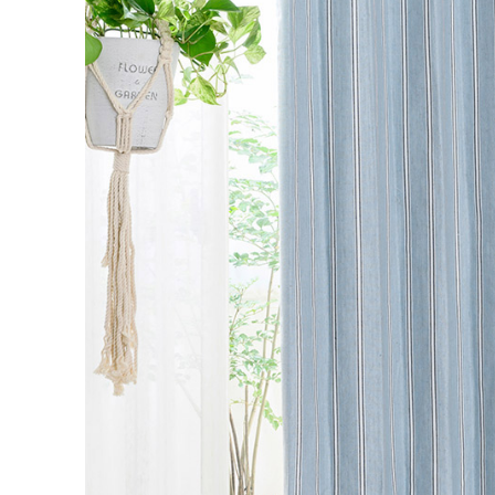
丈／幅
51～1
9,90
55～140
11,5
141～200
カーテンの仕上がり幅に
対して1.5倍の生地を利
13,7
201～260
用し、上部を2つ山のヒ
ダでつまみます。すっき
幅101cm以上のサイズをご
りとした印象になるベー
シックなつまみです。
2倍ヒダ