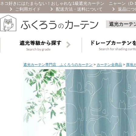
ネコ好きにはたまらない！おしゃれな1級遮光カーテン ニャーン（D-1
ご利用ガイド
配送方法・送料について
返品につ
遮光カーテ
遮光カーテン専門店 ふくろうのカーテン
カーテン全商品
厚地