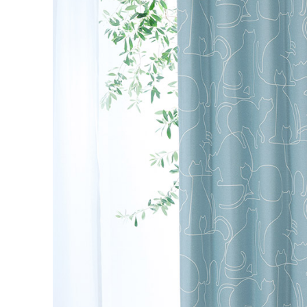
丈／幅
51～1
8,03
55～140
9,35
141～200
カーテンの仕上がり幅に
対して1.5倍の生地を利
10,6
201～260
用し、上部を2つ山のヒ
ダでつまみます。すっき
幅101cm以上のサイズをご
りとした印象になるベー
シックなつまみです。
2倍ヒダ
フラット