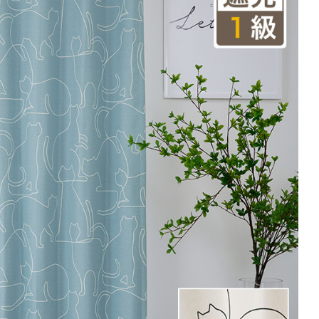
(価格は税込です)
101～200
201～300
301～400
00
0
16,060
24,090
32,120
円
円
円
円
0
18,700
28,050
37,400
円
円
円
円
70
21,340
32,010
42,680
円
円
円
円
注文の場合は生地に幅継ぎが入ります。