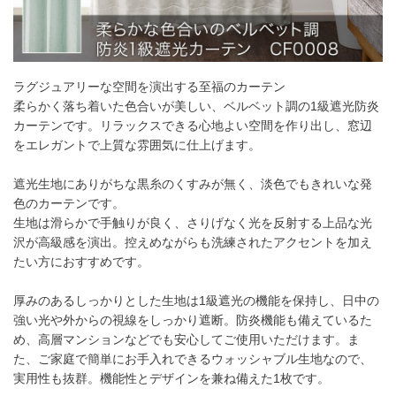
55～
10,560
円
21,120
円
31,680
円
42,240
円
140
141～
12,430
円
24,860
円
37,290
円
49,720
円
200
ラグジュアリーな空間を演出する至福のカーテン
201～
14,410
円
28,820
円
43,230
円
57,640
円
260
柔らかく落ち着いた色合いが美しい、ベルベット調の1級遮光防炎
カーテンです。リラックスできる心地よい空間を作り出し、窓辺
幅101cm以上のサイズをご注文の場合は生地に幅継ぎが入りま
をエレガントで上質な雰囲気に仕上げます。
す。
遮光生地にありがちな黒糸のくすみが無く、淡色でもきれいな発
色のカーテンです。
2倍ヒダ
生地は滑らかで手触りが良く、さりげなく光を反射する上品な光
沢が高級感を演出。控えめながらも洗練されたアクセントを加え
フラット
たい方におすすめです。
厚みのあるしっかりとした生地は1級遮光の機能を保持し、日中の
強い光や外からの視線をしっかり遮断。防炎機能も備えているた
め、高層マンションなどでも安心してご使用いただけます。ま
た、ご家庭で簡単にお手入れできるウォッシャブル生地なので、
実用性も抜群。機能性とデザインを兼ね備えた1枚です。