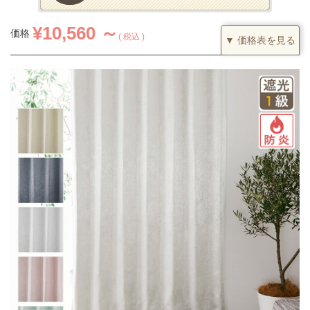
¥
10,560 ～
価格
税込
▼ 価格表を見る
1.5倍ヒダ
カーテンの仕上がり幅に対して1.5倍の生地を利用し、上部を2つ
山のヒダでつまみます。すっきりとした印象になるベーシックな
つまみです。
(価格は税込です)
51～100
101～200
201～300
301～400
丈／幅