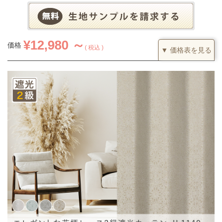
¥
12,980 ～
価格
税込
▼ 価格表を見る
1.5倍ヒダ
カーテンの仕上がり幅に対して1.5倍の生地を利用し、上部を2つ
山のヒダでつまみます。すっきりとした印象になるベーシックな
つまみです。
(価格は税込です)