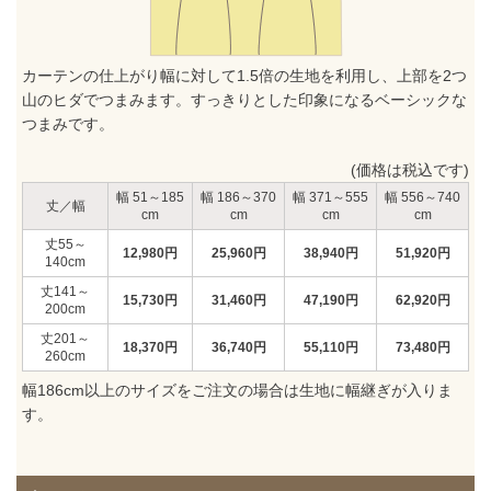
カーテンの仕上がり幅に対して1.5倍の生地を利用し、上部を2つ
山のヒダでつまみます。すっきりとした印象になるベーシックな
つまみです。
(価格は税込です)
51～185
186～370
371～555
556～740
丈／幅
55～
12,980
円
25,960
円
38,940
円
51,920
円
140
141～
15,730
円
31,460
円
47,190
円
62,920
円
200
201～
18,370
円
36,740
円
55,110
円
73,480
円
260
幅186cm以上のサイズをご注文の場合は生地に幅継ぎが入りま
す。