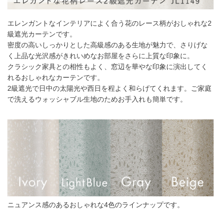
51～185
186～370
371～555
556～740
丈／幅
エレンガントなインテリアによく合う花のレース柄がおしゃれな2
55～
12,980
円
25,960
円
38,940
円
51,920
円
級遮光カーテンです。
140
密度の高いしっかりとした高級感のある生地が魅力で、さりげな
141～
15,730
円
31,460
円
47,190
円
62,920
円
く上品な光沢感がきれいめなお部屋をさらに上質な印象に。
200
クラシック家具との相性もよく、窓辺を華やな印象に演出してく
201～
18,370
円
36,740
円
55,110
円
73,480
円
れるおしゃれなカーテンです。
260
2級遮光で日中の太陽光や西日を程よく和らげてくれます。ご家庭
幅186cm以上のサイズをご注文の場合は生地に幅継ぎが入りま
で洗えるウォッシャブル生地のためお手入れも簡単です。
す。
2倍ヒダ
ニュアンス感のあるおしゃれな4色のラインナップです。