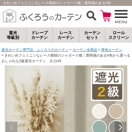
きれいめフェミニンなレース模様のジャガード織｜透明感のある4色から選べるおし
遮光
ドレープ
レース
カーテン
ロール
等級別
カーテン
カーテン
セット
スクリーン
遮光カーテン専門店 ふくろうのカーテン
カーテン全商品
厚地カーテン
きれいめフェミニンなレース模様のジャガード織｜透明感のある4色から選べる
おしゃれな2級遮光カーテン JL1149