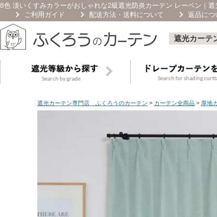
8色 淡いくすみカラーがおしゃれな2級遮光防炎カーテン レーベン｜
ご利用ガイド
配送方法・送料について
返品につ
遮光カーテ
遮光カーテン専門店 ふくろうのカーテン
カーテン全商品
厚地