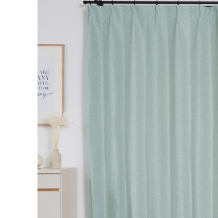
丈／幅
51～1
7,70
55～140
8,80
141～200
カーテンの仕上がり幅に
対して1.5倍の生地を利
9,90
201～260
用し、上部を2つ山のヒ
ダでつまみます。すっき
幅101cm以上のサイズをご
りとした印象になるベー
シックなつまみです。
2倍ヒダ
フラット