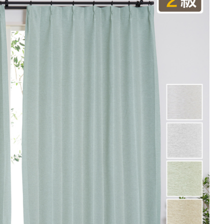
101～200
201～300
301～400
00
0
15,400
23,100
30,800
円
円
円
円
0
17,600
26,400
35,200
円
円
円
円
0
19,800
29,700
39,600
円
円
円
円
注文の場合は生地に幅継ぎが入ります。