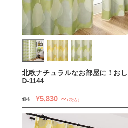
北欧ナチュラルなお部屋に！おし
D-1144
¥
5,830 ～
価格
税込
1.5倍ヒダ