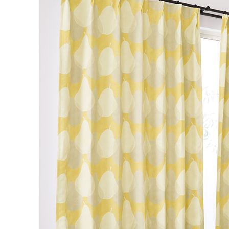
丈／幅
51～1
5,83
55～140
6,60
141～200
カーテンの仕上がり幅に
対して1.5倍の生地を利
7,37
201～260
用し、上部を2つ山のヒ
ダでつまみます。すっき
幅101cm以上のサイズをご
りとした印象になるベー
シックなつまみです。
2倍ヒダ
フラット