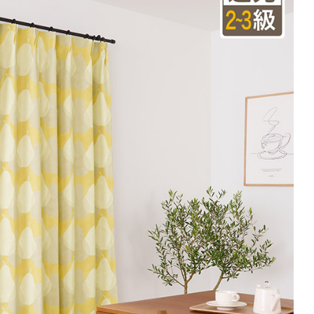
(価格は税込です)
101～200
201～300
301～400
00
0
11,660
17,490
23,320
円
円
円
円
0
13,200
19,800
26,400
円
円
円
円
0
14,740
22,110
29,480
円
円
円
円
注文の場合は生地に幅継ぎが入ります。