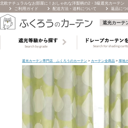
北欧ナチュラルなお部屋に！おしゃれな洋梨柄の2・3級遮光カーテン 
ご利用ガイド
配送方法・送料について
返品につ
遮光カーテ
遮光カーテン専門店 ふくろうのカーテン
カーテン全商品
厚地