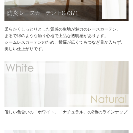
55～
6,050
円
12,100
円
18,150
円
24,200
円
140
141～
7,480
円
14,960
円
22,440
円
29,920
円
200
柔らかくしっとりとした質感の生地が魅力のレースカーテン。
201～
9,130
円
18,260
円
27,390
円
36,520
円
260
まるで綿のような触り心地で上品な透明感があります。
シームレスカーテンのため、横幅が広くてもつなぎ目が入らず、
美しい仕上がりです。
2倍ヒダ
フラット
優しい色合いの「ホワイト」「ナチュラル」の2色のラインナップ