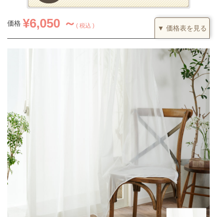
¥
6,050 ～
価格
税込
▼ 価格表を見る
1.5倍ヒダ
カーテンの仕上がり幅に対して1.5倍の生地を利用し、上部を2つ
山のヒダでつまみます。すっきりとした印象になるベーシックな
つまみです。
(価格は税込です)
51～100
101～200
201～300
301～400
丈／幅