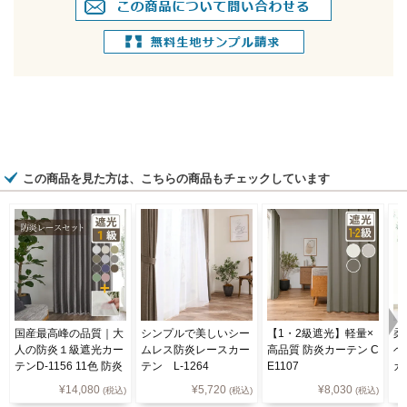
この商品を見た方は、こちらの商品もチェックしています
国産最高峰の品質｜大
シンプルで美しいシー
【1・2級遮光】軽量×
柔
人の防炎１級遮光カー
ムレス防炎レースカー
高品質 防炎カーテン C
ベ
テンD-1156 11色 防炎
テン L-1264
E1107
カ
レースカーテンセット
¥
14,080
¥
5,720
¥
8,030
(税込)
(税込)
(税込)