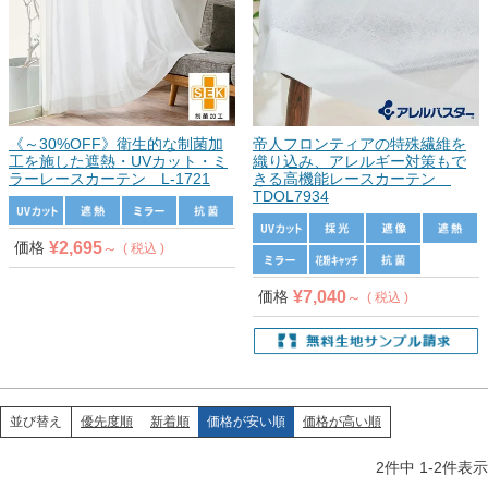
《～30%OFF》衛生的な制菌加
帝人フロンティアの特殊繊維を
工を施した遮熱・UVカット・ミ
織り込み、アレルギー対策もで
ラーレースカーテン L-1721
きる高機能レースカーテン
TDOL7934
¥
2,695
価格
税込
¥
7,040
価格
税込
優先度順
新着順
価格が安い順
価格が高い順
並び替え
2
件中
1
-
2
件表示