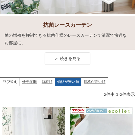
抗菌レースカーテン
菌の増殖を抑制できる抗菌仕様のレースカーテンで清潔で快適な
お部屋に。
優先度順
新着順
価格が安い順
価格が高い順
並び替え
2
件中
1
-
2
件表示