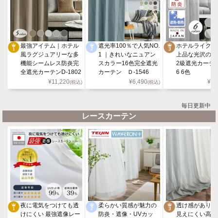
最強アイテム｜ホテル
遮光率100％で人気NO.
ホテルライクを
風ラグジュアリーな多
1 ｜きれいなニュアン
上品な光沢の防
機能シームレス防炎完
スカラー16色完全遮光
2級遮光カーテン 
全遮光カーテンD-1802
カーテン Ｄ-1546
6 6色
5色
¥
11,220
¥
6,490
¥
9,
(税込)
(税込)
毎日更新中
レースカーテン
夜に電気をつけても透
柔らかい質感が魅力の
透け感があり、
けにくい 最強遮像レー
防炎・遮像・UVカッ
見えにくい高機