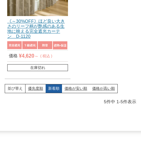
《～30%OFF》ほど良い大き
さのリーフ柄が艶感のある生
地に映える完全遮光カーテ
ン D-1120
¥
4,620
価格
税込
在庫切れ
優先度順
新着順
価格が安い順
価格が高い順
並び替え
5
件中
1
-
5
件表示