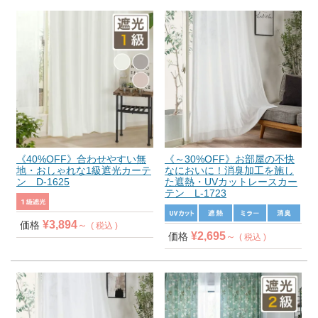
《40%OFF》合わせやすい無
《～30%OFF》お部屋の不快
地・おしゃれな1級遮光カーテ
なにおいに！消臭加工を施し
ン D-1625
た遮熱・UVカットレースカー
テン L-1723
¥
3,894
価格
税込
¥
2,695
価格
税込