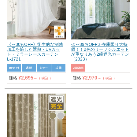
《～30%OFF》衛生的な制菌
≪～89％OFF≫在庫限り大特
加工を施した遮熱・UVカッ
価！！2色のリーフシルエット
ト・ミラーレースカーテン
が重なりあう2級遮光カーテン
L-1721
（2323）
¥
2,695
¥
2,970
価格
価格
税込
税込