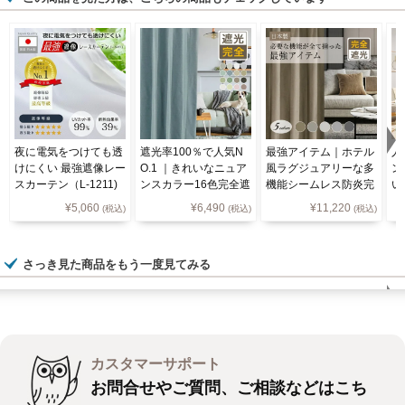
夜に電気をつけても透
遮光率100％で人気N
最強アイテム｜ホテル
人
けにくい 最強遮像レー
O.1 ｜きれいなニュア
風ラグジュアリーな多
ン
スカーテン（L-1211)
ンスカラー16色完全遮
機能シームレス防炎完
い
光カーテン Ｄ-1546
全遮光カーテンD-180
色
¥
5,060
¥
6,490
¥
11,220
(税込)
(税込)
(税込)
2 5色
ン
さっき見た商品をもう一度見てみる
カスタマーサポート
お問合せやご質問、ご相談などはこち