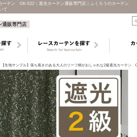
ーテン OK-522｜遮光カーテン通販専門店｜ふくろうのカーテン
いて
検索
ン通販専門店
【生地サンプル】落ち着きのある大人のリーフ柄がおしゃれな2級遮光カーテン OK