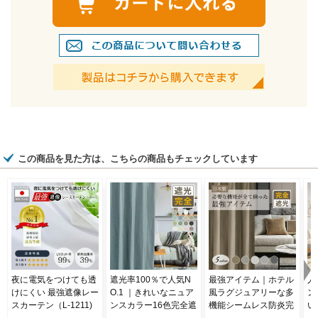
この商品を見た方は、こちらの商品もチェックしています
夜に電気をつけても透
遮光率100％で人気N
最強アイテム｜ホテル
人
けにくい 最強遮像レー
O.1 ｜きれいなニュア
風ラグジュアリーな多
ン
スカーテン（L-1211)
ンスカラー16色完全遮
機能シームレス防炎完
い
光カーテン Ｄ-1546
全遮光カーテンD-180
色