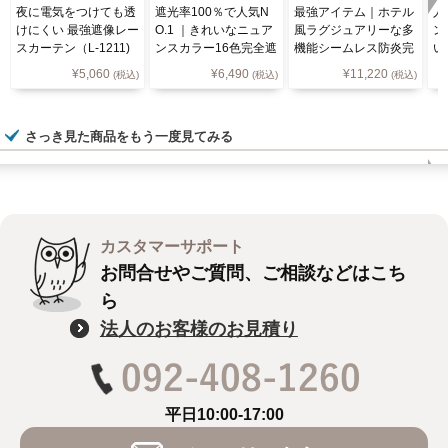
夜に電気をつけても透
遮光率100％で人気N
最強アイテム｜ホテル
人
けにくい 最強遮像レー
O.1 ｜きれいなニュア
風ラグジュアリーな多
ン
スカーテン（L-1211)
ンスカラー16色完全遮
機能シームレス防炎完
い
光カーテン Ｄ-1546
全遮光カーテンD-180
色
¥
5,060
¥
6,490
¥
11,220
(税込)
(税込)
(税込)
2 5色
ン
さっき見た商品をもう一度見てみる
カスタマーサポート
お問合せやご質問、ご相談などはこち
ら
法人のお客様のお見積り
平日10:00-17:00