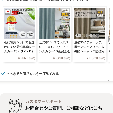
夜に電気をつけても透
遮光率100％で人気N
最強アイテム｜ホテル
人
けにくい 最強遮像レー
O.1 ｜きれいなニュア
風ラグジュアリーな多
ン
スカーテン（L-1211)
ンスカラー16色完全遮
機能シームレス防炎完
い
光カーテン Ｄ-1546
全遮光カーテンD-180
色
¥
5,060
¥
6,490
¥
11,220
(税込)
(税込)
(税込)
2 5色
ン
さっき見た商品をもう一度見てみる
カスタマーサポート
お問合せやご質問、ご相談などはこち