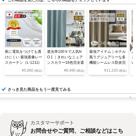
夜に電気をつけても透
遮光率100％で人気N
最強アイテム｜ホテル
人
けにくい 最強遮像レー
O.1 ｜きれいなニュア
風ラグジュアリーな多
ン
スカーテン（L-1211)
ンスカラー16色完全遮
機能シームレス防炎完
い
光カーテン Ｄ-1546
全遮光カーテンD-180
色
¥
5,060
¥
6,490
¥
11,220
(税込)
(税込)
(税込)
2 5色
ン
さっき見た商品をもう一度見てみる
カスタマーサポート
お問合せやご質問、ご相談などはこち