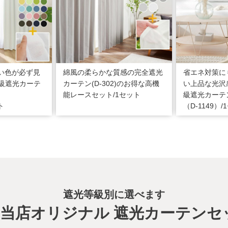
い色が必ず見
綿風の柔らかな質感の完全遮光
省エネ対策に
1級遮光カーテ
カーテン(D-302)のお得な高機
い上品な光沢
能レースセット/1セット
級遮光カーテ
ト
（D-1149）
遮光等級別に選べます
当店オリジナル 遮光カーテンセ