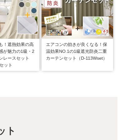
も！遮熱効果の高
エアコンの効きが良くなる！保
感が魅力の1級・2
温効果NO.1の1級遮光防炎二重
ンレースセット
カーテンセット（D-113Wset）
/1セット
ット