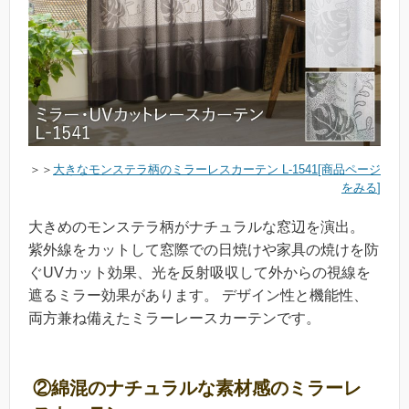
＞＞
大きなモンステラ柄のミラーレスカーテン L-1541[商品ページ
をみる
]
大きめのモンステラ柄がナチュラルな窓辺を演出。
紫外線をカットして窓際での日焼けや家具の焼けを防
ぐUVカット効果、光を反射吸収して外からの視線を
遮るミラー効果があります。 デザイン性と機能性、
両方兼ね備えたミラーレースカーテンです。
②綿混のナチュラルな素材感のミラーレ