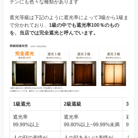
テンにも色々な種類があります
遮光等級は下記のように遮光率によって3級から1級ま
で分かれており、
1級の中でも遮光率100％のもの
を、当店では完全遮光と呼んでいます。
1級遮光
2級遮級
3級
遮光率
遮光率
遮光
99.99%以上
99.80%以上~99.99%未満
99.
人の顔の表情が
人の顔あるいは表情が
人の