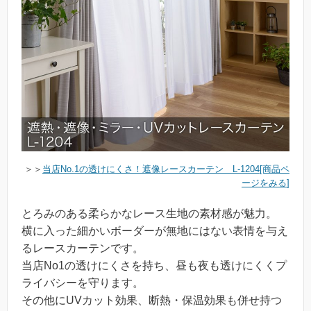
＞＞
当店No.1の透けにくさ！遮像レースカーテン L-1204[商品ペ
ージをみる
]
とろみのある柔らかなレース生地の素材感が魅力。
横に入った細かいボーダーが無地にはない表情を与え
るレースカーテンです。
当店No1の透けにくさを持ち、昼も夜も透けにくくプ
ライバシーを守ります。
その他にUVカット効果、断熱・保温効果も併せ持つ