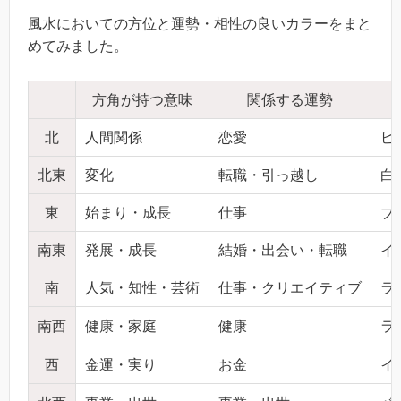
風水においての方位と運勢・相性の良いカラーをまと
めてみました。
方角が持つ意味
関係する運勢
北
人間関係
恋愛
ピ
北東
変化
転職・引っ越し
白
東
始まり・成長
仕事
ブ
南東
発展・成長
結婚・出会い・転職
イ
南
人気・知性・芸術
仕事・クリエイティブ
ラ
南西
健康・家庭
健康
ラ
西
金運・実り
お金
イ