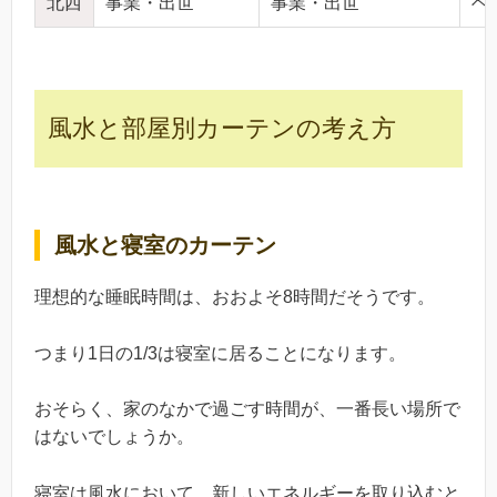
北西
事業・出世
事業・出世
ベ
風水と部屋別カーテンの考え方
風水と寝室のカーテン
理想的な睡眠時間は、おおよそ8時間だそうです。
つまり1日の1/3は寝室に居ることになります。
おそらく、家のなかで過ごす時間が、一番長い場所で
はないでしょうか。
寝室は風水において、新しいエネルギーを取り込むと